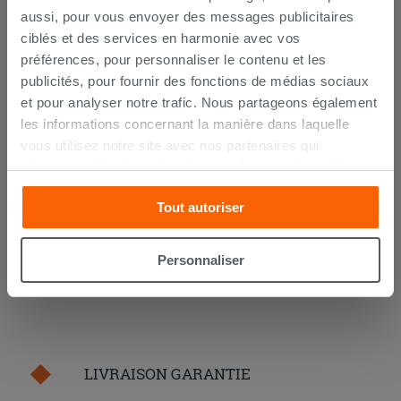
aussi, pour vous envoyer des messages publicitaires
ciblés et des services en harmonie avec vos
préférences, pour personnaliser le contenu et les
Nettoyant anticalcaire Saninet 750
publicités, pour fournir des fonctions de médias sociaux
ml
et pour analyser notre trafic. Nous partageons également
les informations concernant la manière dans laquelle
14,90 €
/PC
vous utilisez notre site avec nos partenaires qui
s’occupent d’analyser les données Internet, les publicités
AJOUTER AU PANIER
et les réseaux sociaux. Lesdits partenaires pourraient
Tout autoriser
combiner ces informations avec d’autres que vous leur
avez fournies ou qu’ils ont recueillies à partir de votre
utilisation sur leurs services. Si vous souhaitez en savoir
Personnaliser
davantage ou refusez le consentement à tous les
cookies, ou à quelques-uns seulement,
cliquez ici
ou
« personalizer ». Le consentement peut être exprimé en
cliquant sur la touche « Acceptez tout ». En cliquant sur
la touche « X », vous pourrez continuer à naviguer après
LIVRAISON GARANTIE
l'installation des cookies techniques uniquement.