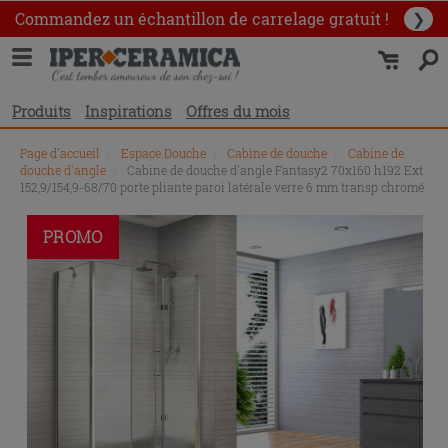
Commandez un échantillon
de carrelage gratuit !
❯
Produits
Inspirations
Offres du mois
Page d'accueil
\
Espace Douche
\
Cabine de douche
\
Cabine de
douche d'angle
\
Cabine de douche d'angle Fantasy2 70x160 h192 Ext
152,9/154,9-68/70 porte pliante paroi latérale verre 6 mm transp chromé
PROMO