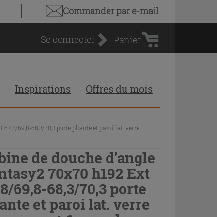
Panier
Commander par e-mail
d'achat
Se connecter
Panier
Inspirations
Offres du mois
7,8/69,8-68,3/70,3 porte pliante et paroi lat. verre
bine de douche d'angle
ntasy2 70x70 h192 Ext
,8/69,8-68,3/70,3 porte
ante et paroi lat. verre