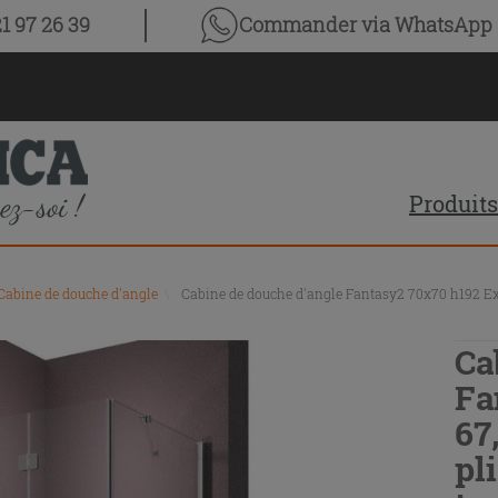
1 97 26 39
Commander via WhatsApp
Produits
Cabine de douche d'angle
\
Cabine de douche d'angle Fantasy2 70x70 h192 Ext 6
Ca
Fa
67
pli