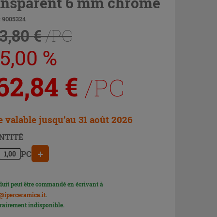
ansparent 6 mm chrome
: 9005324
3,80 €
/PC
25,00 %
62,84
€
/PC
e valable jusqu’au 31 août 2026
NTITÉ
+
PC
duit peut être commandé en écrivant à
@iperceramica.it
.
airement indisponible.