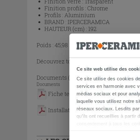
Finition verre :
Trasparent
Finition profils :
Chrome
Profils :
Aluminium
BRAND :
IPERCERAMICA
HAUTEUR (cm) :
192
Poids : 45,98 kg
Découvrez toute la collection
Cabine de
Ce site web utilise des cook
Documents
( 1 - 2 sur 2 )
Ce site utilise des cookies d
Documents
services en harmonie avec vos
Fiche technique
médias sociaux et pour analy
laquelle vous utilisez notre s
réseaux sociaux. Lesdits par
Installation Manual Fantasy2 Door
qu’ils ont recueillies à parti
consentement à tous les coo
être exprimé en cliquant sur 
naviguer après l'installatio