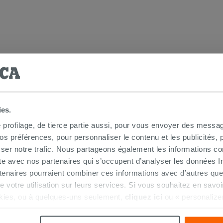
 douche d'angle
ies.
e profilage, de tierce partie aussi, pour vous envoyer des messag
 préférences, pour personnaliser le contenu et les publicités, p
ser notre trafic. Nous partageons également les informations c
ite avec nos partenaires qui s’occupent d’analyser les données Int
tenaires pourraient combiner ces informations avec d’autres que
 + Fixed Side
r de votre utilisation sur leurs services. Si vous souhaitez en sav
kies, ou à quelques-uns seulement,
cliquez ici
ou « personalize
la touche « Acceptez tout ». En cliquant sur la touche « X », vou
n des cookies techniques uniquement.