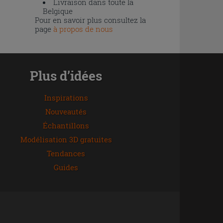
Livraison dans toute la
Belgique
Pour en savoir plus consultez la
page
à propos de nous
Plus d’idées
Inspirations
Nouveautés
Échantillons
Modélisation 3D gratuites
Tendances
Guides