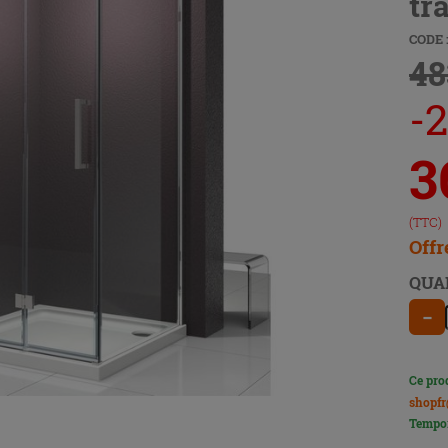
tr
CODE 
48
-
3
(TTC)
Offr
QUA
−
Ce pro
shopfr
Tempor