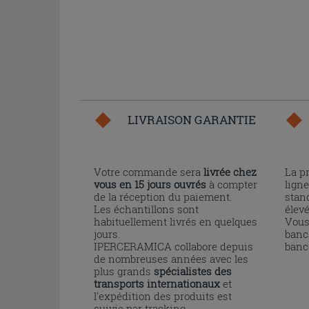
LIVRAISON GARANTIE
Votre commande sera
livrée chez
La p
vous en 15 jours ouvrés
à compter
ligne
de la réception du paiement.
stand
Les échantillons sont
élev
habituellement livrés en quelques
Vous
jours.
banc
IPERCERAMICA collabore depuis
banc
de nombreuses années avec les
plus grands
spécialistes des
transports internationaux
et
l'expédition des produits est
suivie par tracking.