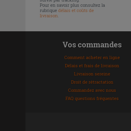
Pour en savoir plus consultez la
rubrique
délais et coûts de
livraison
.
Vos commandes
Comment acheter en ligne
Délais et frais de livraison
Livraison sereine
Droit de rétractation
Commandez avec nous
FAQ questions fréquentes