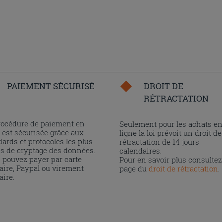
PAIEMENT SÉCURISÉ
DROIT DE
RÉTRACTATION
rocédure de paiement en
Seulement pour les achats e
 est sécurisée grâce aux
ligne la loi prévoit un droit de
ards et protocoles les plus
rétractation de 14 jours
és de cryptage des données.
calendaires.
 pouvez payer par carte
Pour en savoir plus consultez
aire, Paypal ou virement
page du
droit de rétractation
.
aire.