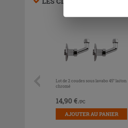
LES CLIENTS AYANT AC
Lot de 2 coudes sous lavabo 45° laiton
chromé
14,90 €
/PC
AJOUTER AU PANIER