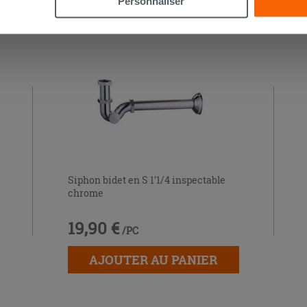
Personnaliser
Siphon bidet en S 1'1/4 inspectable
chrome
19,90 €
/PC
AJOUTER AU PANIER