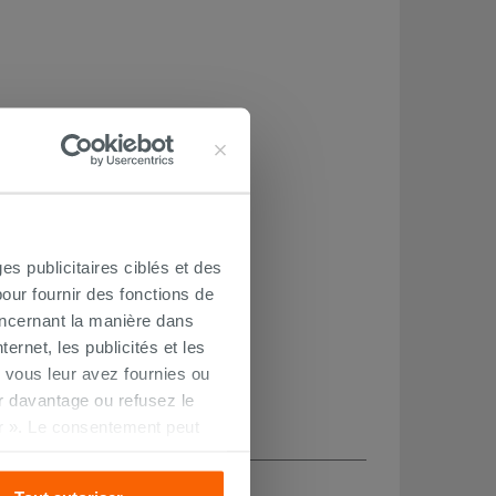
es publicitaires ciblés et des
our fournir des fonctions de
oncernant la manière dans
ernet, les publicités et les
 vous leur avez fournies ou
oir davantage ou refusez le
r ». Le consentement peut
s pourrez continuer à
CHETÉ