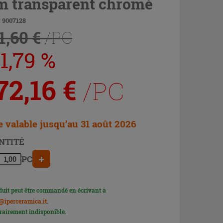
 transparent chromé
 9007128
1,60 €
/PC
1,79 %
72,16
€
/PC
e valable jusqu’au 31 août 2026
NTITÉ
+
PC
duit peut être commandé en écrivant à
@iperceramica.it
.
airement indisponible.