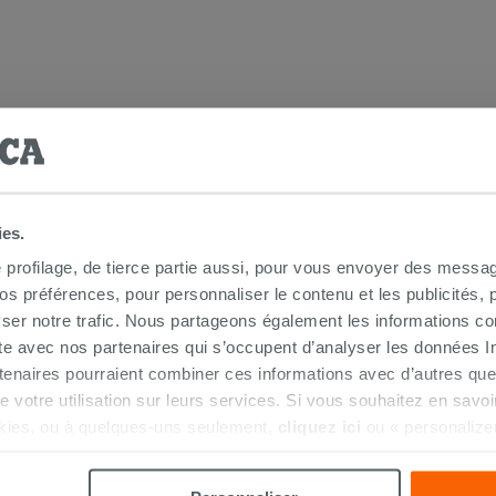
 douche d'angle
ies.
e profilage, de tierce partie aussi, pour vous envoyer des messag
 préférences, pour personnaliser le contenu et les publicités, p
ser notre trafic. Nous partageons également les informations c
ite avec nos partenaires qui s’occupent d’analyser les données Int
tenaires pourraient combiner ces informations avec d’autres que
r de votre utilisation sur leurs services. Si vous souhaitez en sav
kies, ou à quelques-uns seulement,
cliquez ici
ou « personalize
la touche « Acceptez tout ». En cliquant sur la touche « X », vou
HETÉ CE PRODUIT ONT ÉGALEMENT A
n des cookies techniques uniquement.