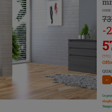
mm
CODE :
73
-2
5
(TTC)
Offr
QUA
−
Ce pro
shopfr
Tempor