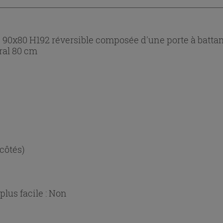
0x80 H192 réversible composée d'une porte à battant
ural 80 cm
 côtés)
lus facile :
Non