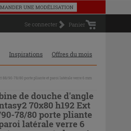
Panier
MANDER UNE MODÉLISATION
d'achat
Se connecter
Panier
Inspirations
Offres du mois
88/90-78/80 porte pliante et paroi latérale verre 6 mm
bine de douche d'angle
ntasy2 70x80 h192 Ext
/90-78/80 porte pliante
 paroi latérale verre 6