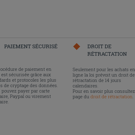
PAIEMENT SÉCURISÉ
DROIT DE
RÉTRACTATION
rocédure de paiement en
Seulement pour les achats e
 est sécurisée grâce aux
ligne la loi prévoit un droit de
ards et protocoles les plus
rétractation de 14 jours
és de cryptage des données.
calendaires.
 pouvez payer par carte
Pour en savoir plus consultez
aire, Paypal ou virement
page du
droit de rétractation
.
aire.