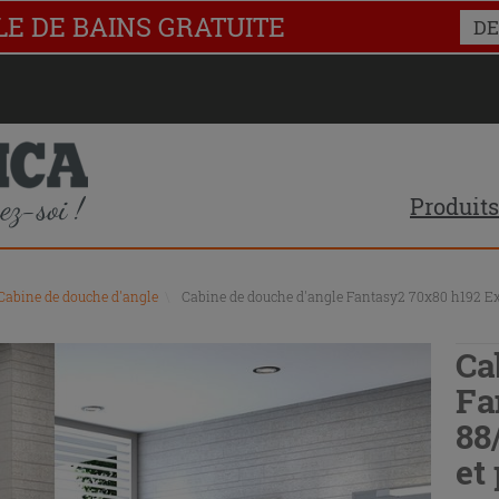
LE DE BAINS GRATUITE
DE
Produits
Cabine de douche d'angle
\
Cabine de douche d'angle Fantasy2 70x80 h192 Ext 
Ca
Fa
88
et