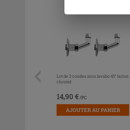
Lot de 2 coudes sous lavabo 45° laiton
chromé
14,90 €
/PC
AJOUTER AU PANIER