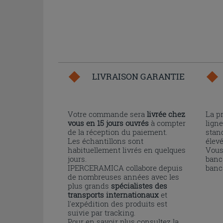
LIVRAISON GARANTIE
Votre commande sera
livrée chez
La p
vous en 15 jours ouvrés
à compter
ligne
de la réception du paiement.
stand
Les échantillons sont
élev
habituellement livrés en quelques
Vous
jours.
banc
IPERCERAMICA collabore depuis
banc
de nombreuses années avec les
plus grands
spécialistes des
transports internationaux
et
l'expédition des produits est
suivie par tracking.
Pour en savoir plus consultez la