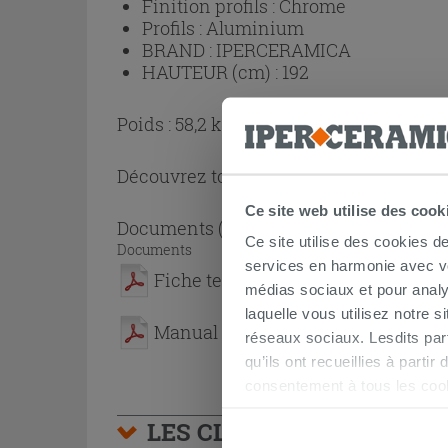
Finition profils :
Chrome
Profils :
Aluminium
BRAND :
IPERCERAMICA
HAUTEUR (cm) :
192
Poids : 58,2 kg
Découvrez toute la collection
Cabine de
Ce site web utilise des cook
Documents
( 1 - 2 sur 2 )
Ce site utilise des cookies d
Documents
services en harmonie avec vos
Fiche technique
médias sociaux et pour analy
laquelle vous utilisez notre s
Manual
réseaux sociaux. Lesdits par
qu’ils ont recueillies à parti
consentement à tous les coo
être exprimé en cliquant sur 
LES CLIENTS AYANT AC
naviguer après l'installatio