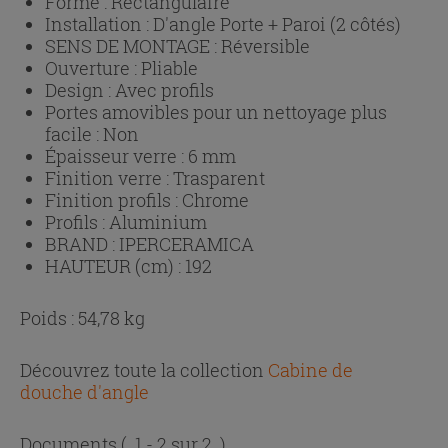
Forme :
Rectangulaire
Installation :
D'angle Porte + Paroi (2 côtés)
SENS DE MONTAGE :
Réversible
Ouverture :
Pliable
Design :
Avec profils
Portes amovibles pour un nettoyage plus
facile :
Non
Épaisseur verre :
6 mm
Finition verre :
Trasparent
Finition profils :
Chrome
Profils :
Aluminium
BRAND :
IPERCERAMICA
HAUTEUR (cm) :
192
Poids : 54,78 kg
Découvrez toute la collection
Cabine de
douche d'angle
Documents
( 1 - 2 sur 2 )