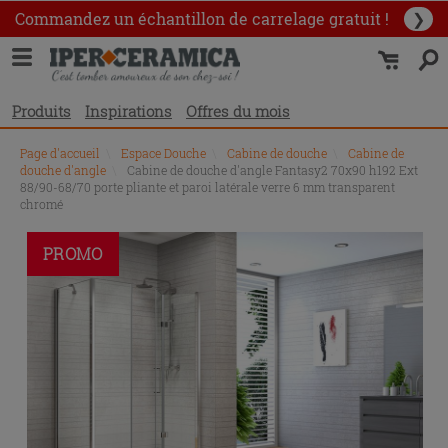
Commandez un échantillon
de carrelage gratuit !
❯
Produits
Inspirations
Offres du mois
Page d'accueil
\
Espace Douche
\
Cabine de douche
\
Cabine de
douche d'angle
\
Cabine de douche d'angle Fantasy2 70x90 h192 Ext
88/90-68/70 porte pliante et paroi latérale verre 6 mm transparent
chromé
PROMO