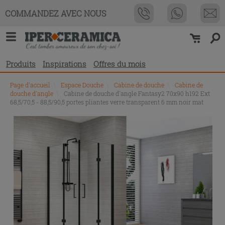
COMMANDEZ AVEC NOUS
Produits
Inspirations
Offres du mois
Page d'accueil
\
Espace Douche
\
Cabine de douche
\
Cabine de
douche d'angle
\
Cabine de douche d'angle Fantasy2 70x90 h192 Ext
68,5/70,5 - 88,5/90,5 portes pliantes verre transparent 6 mm noir mat