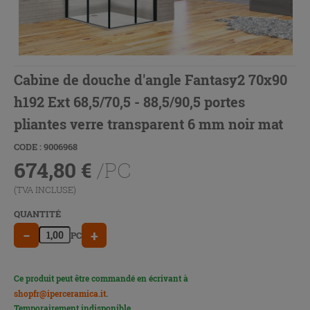
Cabine de douche d'angle Fantasy2 70x90
h192 Ext 68,5/70,5 - 88,5/90,5 portes
pliantes verre transparent 6 mm noir mat
CODE : 9006968
674,80
€
/PC
(TVA INCLUSE)
QUANTITÉ
−
+
PC
Ce produit peut être commandé en écrivant à
shopfr@iperceramica.it
.
Temporairement indisponible.