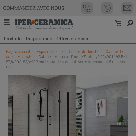
COMMANDEZ AVEC NOUS
Produits
Inspirations
Offres du mois
Page d'accueil
\
Espace Douche
\
Cabine de douche
\
Cabine de
douche d'angle
\
Cabine de douche d'angle Fantasy2 90x90 h192 Ext
87,8/89,8-88,3/90,3 porte pliante paroi lat. verre transparent 6 mm noir
mat