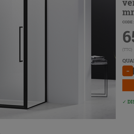
ve
m
CODE 
6
(TTC)
QUA
−
DI