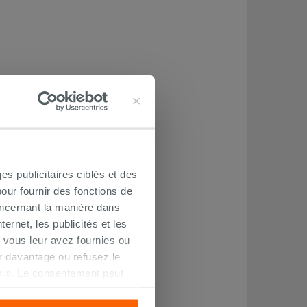
es publicitaires ciblés et des
our fournir des fonctions de
oncernant la manière dans
ernet, les publicités et les
 vous leur avez fournies ou
oir davantage ou refusez le
r ». Le consentement peut
s pourrez continuer à