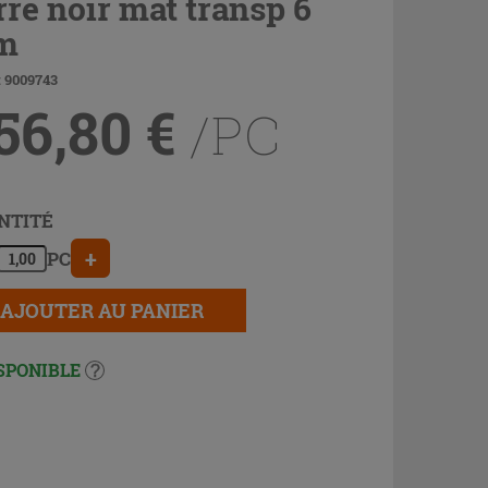
rre noir mat transp 6
m
: 9009743
56,80
€
/PC
NTITÉ
+
PC
AJOUTER AU PANIER
SPONIBLE