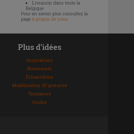
Livraison dans toute la
Belgique
Pour en savoir plus consultez la
page
à propos de nous
Plus d’idées
Inspirations
Nouveautés
Échantillons
Modélisation 3D gratuites
Tendances
Guides