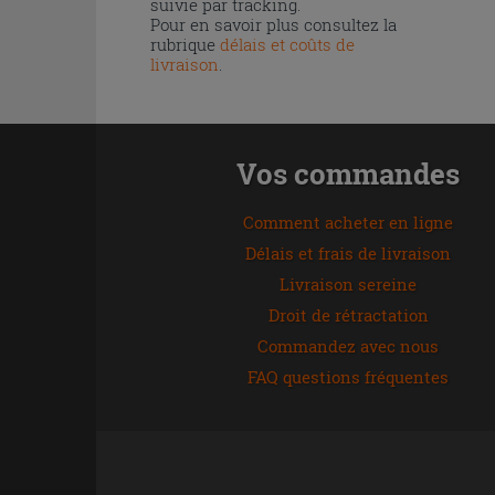
suivie par tracking.
Pour en savoir plus consultez la
rubrique
délais et coûts de
livraison
.
Vos commandes
Comment acheter en ligne
Délais et frais de livraison
Livraison sereine
Droit de rétractation
Commandez avec nous
FAQ questions fréquentes