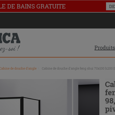
LE DE BAINS GRATUITE
DE
Produits
Cabine de douche d'angle
\
Cabine de douche d'angle feng shui 70x100 h200 Ex
Ca
fe
98
pi