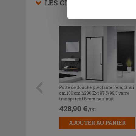
LES CLIENTS AYANT AC
Porte de douche pivotante Feng Shui
cm 100 cm h200 Ext 97,5/99,5 verre
transparent 6 mm noir mat
428,90 €
/PC
AJOUTER AU PANIER