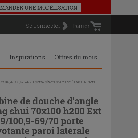
Panier
MANDER UNE MODÉLISATION
d'achat
Se connecter
Panier
Inspirations
Offres du mois
t 98,9/100,9-69/70 porte pivotante paroi latérale verre
bine de douche d'angle
ng shui 70x100 h200 Ext
,9/100,9-69/70 porte
votante paroi latérale