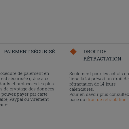
PAIEMENT SÉCURISÉ
DROIT DE
RÉTRACTATION
rocédure de paiement en
Seulement pour les achats e
 est sécurisée grâce aux
ligne la loi prévoit un droit de
ards et protocoles les plus
rétractation de 14 jours
és de cryptage des données.
calendaires.
 pouvez payer par carte
Pour en savoir plus consultez
aire, Paypal ou virement
page du
droit de rétractation
.
aire.