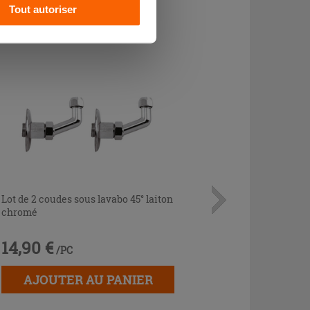
CHETÉ
Tout autoriser
Lot de 2 coudes sous lavabo 45° laiton
chromé
14,90 €
/PC
AJOUTER AU PANIER