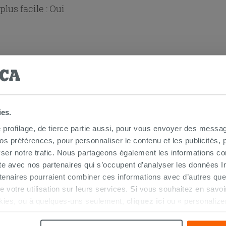
lus facile :
Oui
ies.
 douche d'angle
e profilage, de tierce partie aussi, pour vous envoyer des messag
 préférences, pour personnaliser le contenu et les publicités, p
ser notre trafic. Nous partageons également les informations c
ite avec nos partenaires qui s’occupent d’analyser les données Int
tenaires pourraient combiner ces informations avec d’autres que
r de votre utilisation sur leurs services. Si vous souhaitez en sav
kies, ou à quelques-uns seulement,
cliquez ici
ou « personalize
la touche « Acceptez tout ». En cliquant sur la touche « X », vou
n des cookies techniques uniquement.