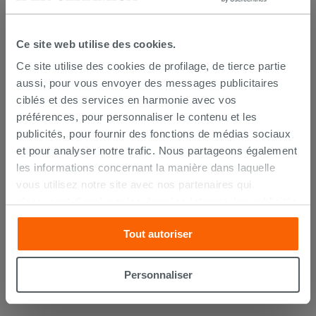
Ce site web utilise des cookies.
PROMO
Ce site utilise des cookies de profilage, de tierce partie
aussi, pour vous envoyer des messages publicitaires
ciblés et des services en harmonie avec vos
préférences, pour personnaliser le contenu et les
publicités, pour fournir des fonctions de médias sociaux
et pour analyser notre trafic. Nous partageons également
les informations concernant la manière dans laquelle
vous utilisez notre site avec nos partenaires qui
Porte de douche coulissante Feng
s’occupent d’analyser les données Internet, les publicités
Shui 140 cm h200 Ext 137,5/138,5
et les réseaux sociaux. Lesdits partenaires pourraient
verre 6 mm transparent chrome
Tout autoriser
combiner ces informations avec d’autres que vous leur
311,17 €
414,90 €
-25,00 %
/PC
avez fournies ou qu’ils ont recueillies à partir de votre
utilisation sur leurs services. Si vous souhaitez en savoir
Personnaliser
AJOUTER AU PANIER
davantage ou refusez le consentement à tous les
cookies, ou à quelques-uns seulement,
cliquez ici
ou