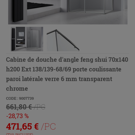
Cabine de douche d'angle feng shui 70x140
h200 Ext 138/139-68/69 porte coulissante
paroi latérale verre 6 mm transparent
chrome
CODE : 9007739
661,80 €
/PC
-28,73 %
471,65
€
/PC
(TVA INCLUSE)