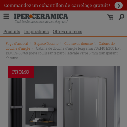
Commandez un échantillon
de carrelage gratuit !
❯
Produits
Inspirations
Offres du mois
Page d'accueil
\
Espace Douche
\
Cabine de douche
\
Cabine de
douche d'angle
\
Cabine de douche d'angle feng shui 70x140 h200 Ext
138/139-68/69 porte coulissante paroi latérale verre 6 mm transparent
chrome
PROMO