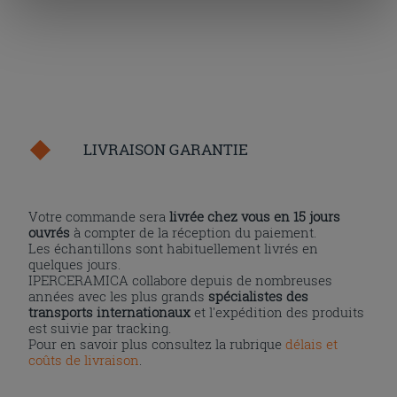
« personalizer ». Le consentement peut être exprimé en
cliquant sur la touche « Acceptez tout ». En cliquant sur
la touche « X », vous pourrez continuer à naviguer après
l'installation des cookies techniques uniquement.
LIVRAISON GARANTIE
Votre commande sera
livrée chez vous en 15 jours
ouvrés
à compter de la réception du paiement.
Les échantillons sont habituellement livrés en
quelques jours.
IPERCERAMICA collabore depuis de nombreuses
années avec les plus grands
spécialistes des
transports internationaux
et l'expédition des produits
est suivie par tracking.
Pour en savoir plus consultez la rubrique
délais et
coûts de livraison
.