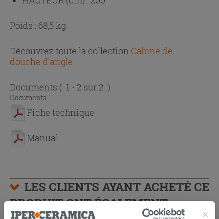
Poids : 68,5 kg
Découvrez toute la collection
Cabine de
douche d'angle
Documents
( 1 - 2 sur 2 )
Documents
Fiche technique
Manual
LES CLIENTS AYANT ACHETÉ CE
PRODUIT ONT ÉGALEMENT
ACHETÉ