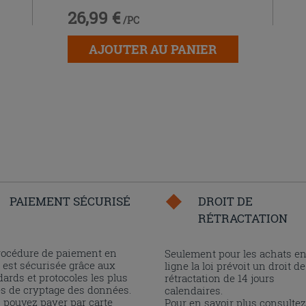
26,99 €
/PC
AJOUTER AU PANIER
PAIEMENT SÉCURISÉ
DROIT DE
RÉTRACTATION
rocédure de paiement en
Seulement pour les achats e
 est sécurisée grâce aux
ligne la loi prévoit un droit de
ards et protocoles les plus
rétractation de 14 jours
és de cryptage des données.
calendaires.
 pouvez payer par carte
Pour en savoir plus consultez