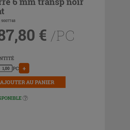
rre 6 mm transp noir
t
: 9007748
87,80
€
/PC
NTITÉ
+
PC
AJOUTER AU PANIER
SPONIBLE