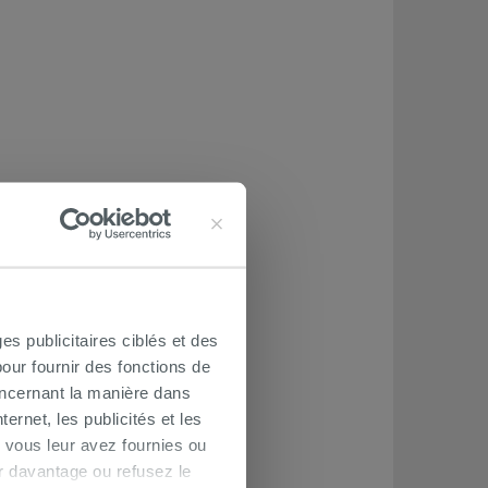
es publicitaires ciblés et des
our fournir des fonctions de
oncernant la manière dans
ernet, les publicités et les
 vous leur avez fournies ou
oir davantage ou refusez le