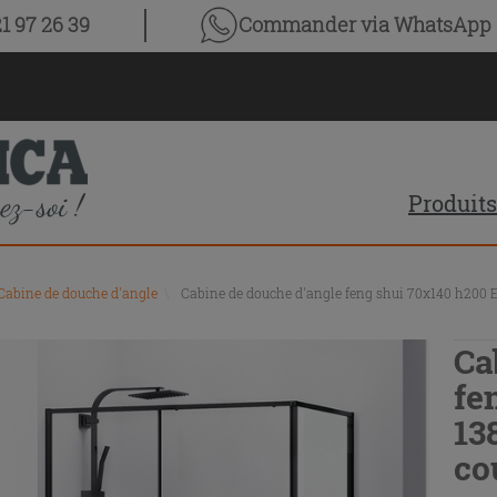
1 97 26 39
Commander via WhatsApp
Produits
Cabine de douche d'angle
\
Cabine de douche d'angle feng shui 70x140 h200 Ex
Ca
fe
13
co