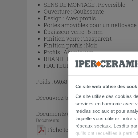
SENS DE MONTAGE :
Réversible
Ouverture :
Coulissante
Design :
Avec profils
Portes amovibles pour un nettoyage p
Épaisseur verre :
6 mm
Finition verre :
Trasparent
Finition profils :
Noir
Profils :
Aluminium
BRAND :
IPERCERAMICA
HAUTEUR (cm) :
200
Poids : 69,68 kg
Ce site web utilise des cook
Ce site utilise des cookies d
Découvrez toute la collection
Cabine de
services en harmonie avec vos
médias sociaux et pour analy
Documents
( 1 - 2 sur 2 )
laquelle vous utilisez notre s
Documents
réseaux sociaux. Lesdits par
Fiche technique
qu’ils ont recueillies à parti