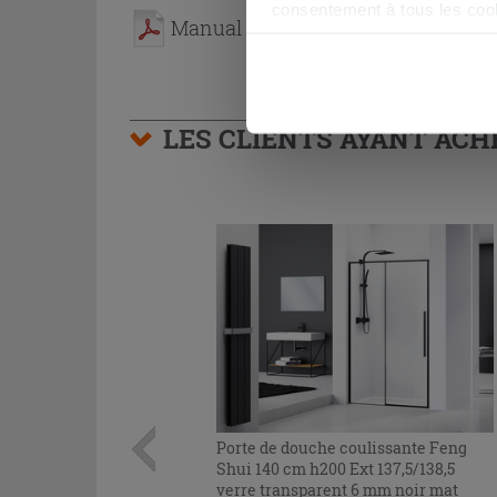
consentement à tous les coo
Manual
être exprimé en cliquant sur 
naviguer après l'installatio
LES CLIENTS AYANT AC
Porte de douche coulissante Feng
Shui 140 cm h200 Ext 137,5/138,5
verre transparent 6 mm noir mat