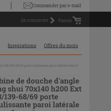
Panier
Commander par e-mail
d'achat
Se connecter
Panier
Inspirations
Offres du mois
t 138/139-68/69 porte coulissante paroi latérale verre 6
bine de douche d'angle
ng shui 70x140 h200 Ext
8/139-68/69 porte
ulissante paroi latérale