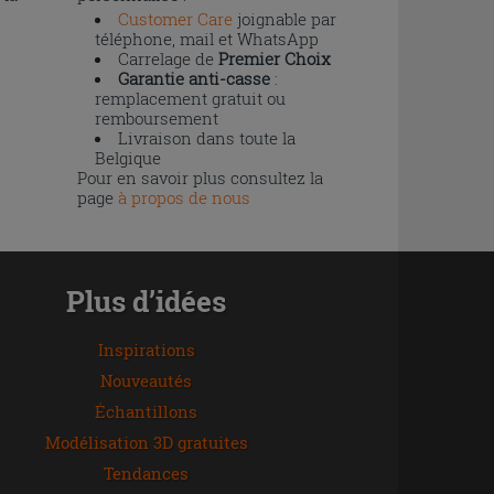
Customer Care
joignable par
téléphone, mail et WhatsApp
Carrelage de
Premier Choix
Garantie anti-casse
:
remplacement gratuit ou
remboursement
Livraison dans toute la
Belgique
Pour en savoir plus consultez la
page
à propos de nous
Plus d’idées
Inspirations
Nouveautés
Échantillons
Modélisation 3D gratuites
Tendances