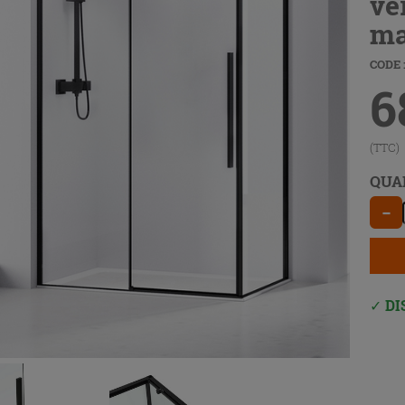
ve
ma
CODE 
6
(TTC)
QUA
−
DI