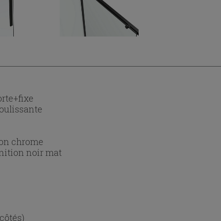
rte+fixe
oulissante
tion chrome
nition noir mat
 côtés)