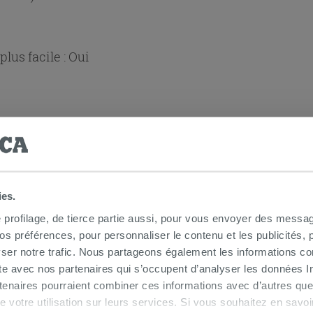
lus facile :
Oui
ies.
e profilage, de tierce partie aussi, pour vous envoyer des messag
 douche d'angle
 préférences, pour personnaliser le contenu et les publicités, p
ser notre trafic. Nous partageons également les informations c
ite avec nos partenaires qui s’occupent d’analyser les données Int
tenaires pourraient combiner ces informations avec d’autres que
r de votre utilisation sur leurs services. Si vous souhaitez en sav