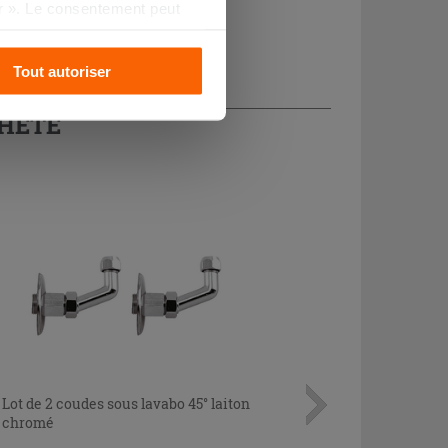
r ». Le consentement peut
s pourrez continuer à
Tout autoriser
CHETÉ
Lot de 2 coudes sous lavabo 45° laiton
chromé