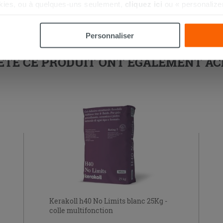
kies, ou à quelques-uns seulement,
cliquez ici
ou « personalize
la touche « Acceptez tout ». En cliquant sur la touche « X », vou
n des cookies techniques uniquement.
Personnaliser
HETÉ CE PRODUIT ONT ÉGALEMENT A
Kerakoll h40 No Limits blanc 25Kg -
colle multifonction