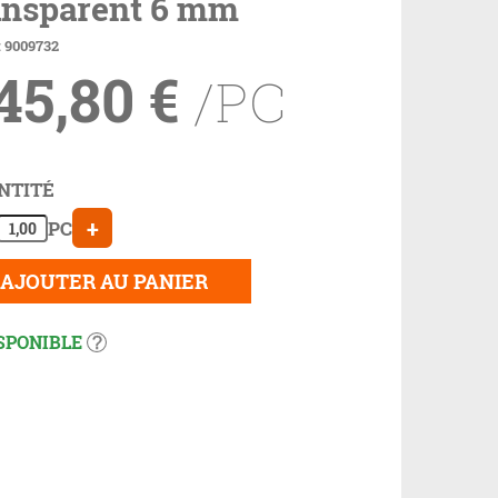
ansparent 6 mm
: 9009732
45,80
€
/PC
NTITÉ
+
PC
AJOUTER AU PANIER
SPONIBLE