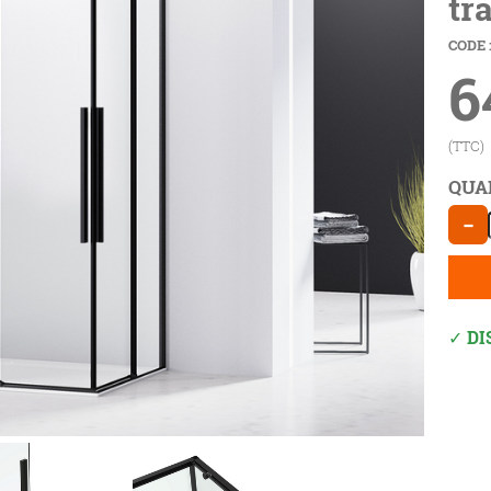
tr
CODE 
6
(TTC)
QUA
−
DI