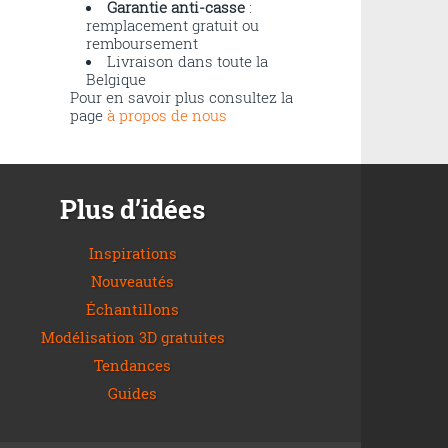
Garantie anti-casse
:
remplacement gratuit ou
remboursement
Livraison dans toute la
Belgique
Pour en savoir plus consultez la
page
à propos de nous
Plus d’idées
Inspirations
Nouveautés
Échantillons
Modélisation 3D gratuites
Tendances
Guides