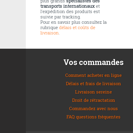
plus grands
spécialistes des
transports internationaux
et
l'expédition des produits est
suivie par tracking.
Pour en savoir plus consultez la
rubrique
délais et coûts de
livraison
.
Vos commandes
Comment acheter en ligne
Délais et frais de livraison
Livraison sereine
Droit de rétractation
Commandez avec nous
FAQ questions fréquentes