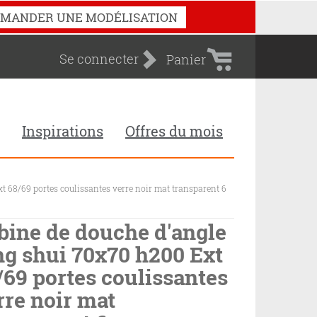
Panier
MANDER UNE MODÉLISATION
d'achat
Se connecter
Panier
Inspirations
Offres du mois
t 68/69 portes coulissantes verre noir mat transparent 6
bine de douche d'angle
ng shui 70x70 h200 Ext
/69 portes coulissantes
rre noir mat