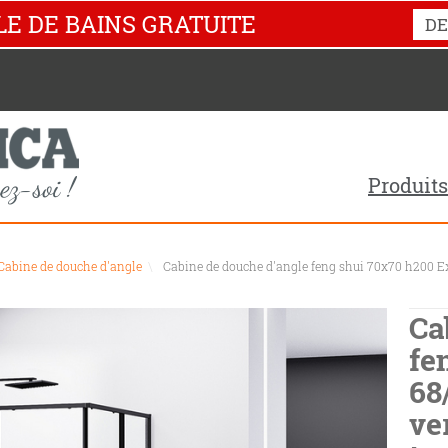
LE DE BAINS GRATUITE
DE
Produits
Cabine de douche d'angle
\
Cabine de douche d'angle feng shui 70x70 h200 Ex
Ca
fe
68
ve