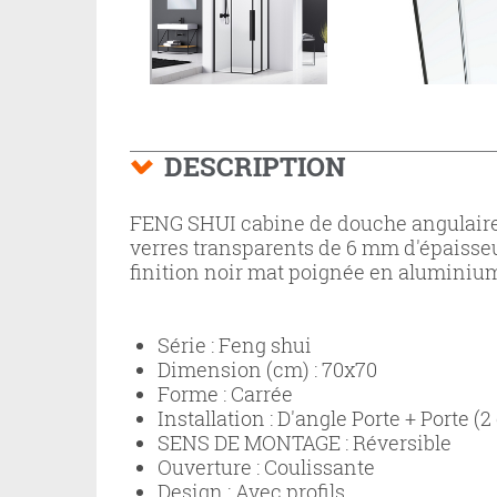
DESCRIPTION
FENG SHUI cabine de douche angulaire 7
verres transparents de 6 mm d'épaisse
finition noir mat poignée en aluminium 
Série :
Feng shui
Dimension (cm) :
70x70
Forme :
Carrée
Installation :
D'angle Porte + Porte (2
SENS DE MONTAGE :
Réversible
Ouverture :
Coulissante
Design :
Avec profils