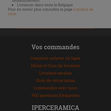
remboursement
Livraison dans toute la Belgique
Pour en savoir plus consultez la page
à propos de
nous
Vos commandes
Comment acheter en ligne
Délais et frais de livraison
Livraison sereine
Droit de rétractation
Commandez avec nous
FAQ questions fréquentes
IPERCERAMICA