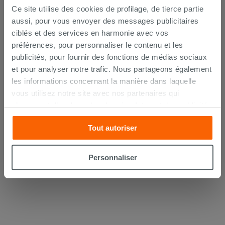
Ce site utilise des cookies de profilage, de tierce partie
aussi, pour vous envoyer des messages publicitaires
ciblés et des services en harmonie avec vos
préférences, pour personnaliser le contenu et les
publicités, pour fournir des fonctions de médias sociaux
Lot de 2 coudes sous lavabo 45° laiton
et pour analyser notre trafic. Nous partageons également
chromé
les informations concernant la manière dans laquelle
vous utilisez notre site avec nos partenaires qui
14,90 €
/PC
s’occupent d’analyser les données Internet, les publicités
et les réseaux sociaux. Lesdits partenaires pourraient
AJOUTER AU PANIER
Tout autoriser
combiner ces informations avec d’autres que vous leur
avez fournies ou qu’ils ont recueillies à partir de votre
utilisation sur leurs services. Si vous souhaitez en savoir
Personnaliser
davantage ou refusez le consentement à tous les
cookies, ou à quelques-uns seulement,
cliquez ici
ou
« personalizer ». Le consentement peut être exprimé en
cliquant sur la touche « Acceptez tout ». En cliquant sur
la touche « X », vous pourrez continuer à naviguer après