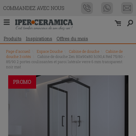
COMMANDEZ AVEC NOUS
Produits
Inspirations
Offres du mois
Page d'accueil
\
Espace Douche
\
Cabine de douche
\
Cabine de
douche 3 cotés
\
Cabine de douche Zen 80x90x80 h190,4 Réd 75/80 -
85/90 2 portes coulissantes et paroi latérale verre 6 mm transparent
noir mat
PROMO