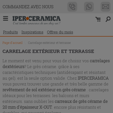
Liste
COMMANDEZ AVEC NOUS
des
produits
Produits
Inspirations
Offres du mois
Page d'accueil
\
Carrelage extérieur et terrasse
CARRELAGE EXTÉRIEUR ET TERRASSE
Le moment est venu pour vous de choisir vos
carrelages
dextérieurs
? Le grès cérame. grâce à ses
caractéristiques techniques (antidérapant et résistant
au gel). est la seule option valide. Chez
IPERCERAMICA
vous pouvez trouver une grande et très belle gamme de
revêtement de sol extérieur en grès cérame
. carrelages
idéaux pour les terrasses. les balcons et murs
extérieurs. sans oublier les
carreaux de grès cérame de
20 mm d'épaisseur X-OUT
. encore plus résistants et
durables. qui peuvent égaleme...