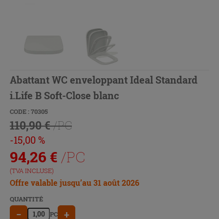
Abattant WC enveloppant Ideal Standard
i.Life B Soft-Close blanc
CODE : 70305
110,90 €
/PC
-15,00 %
94,26
€
/PC
(TVA INCLUSE)
Offre valable jusqu’au 31 août 2026
QUANTITÉ
−
+
PC