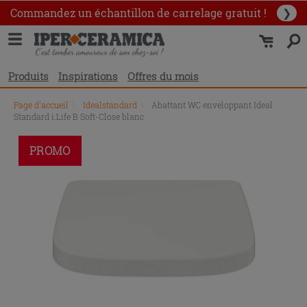
Commandez un échantillon
de carrelage gratuit !
❯
Produits
Inspirations
Offres du mois
Page d'accueil
\
Idealstandard
\
Abattant WC enveloppant Ideal
Standard i.Life B Soft-Close blanc
PROMO