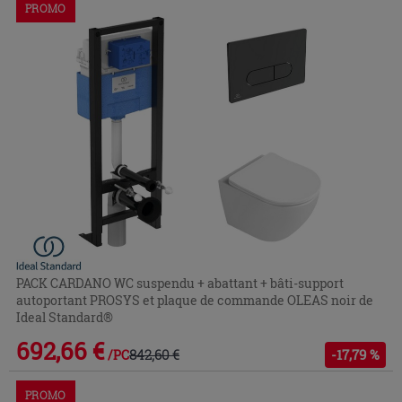
PROMO
PACK CARDANO WC suspendu + abattant + bâti-support
autoportant PROSYS et plaque de commande OLEAS noir de
Ideal Standard®
692,66 €
842,60 €
-17,79 %
/PC
PROMO