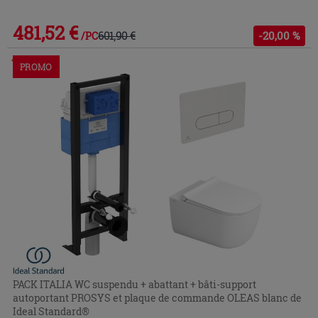
481,52 €
601,90 €
-20,00 %
/PC
Commandable en magasin ou via le service client
PROMO
PACK ITALIA WC suspendu + abattant + bâti-support
autoportant PROSYS et plaque de commande OLEAS blanc de
Ideal Standard®