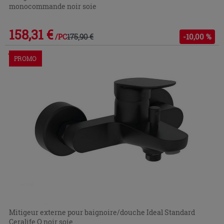
monocommande noir soie
158,31 €
175,90 €
-10,00 %
/PC
Commandable en magasin ou via le service client
PROMO
Mitigeur externe pour baignoire/douche Ideal Standard
Ceralife O noir soie