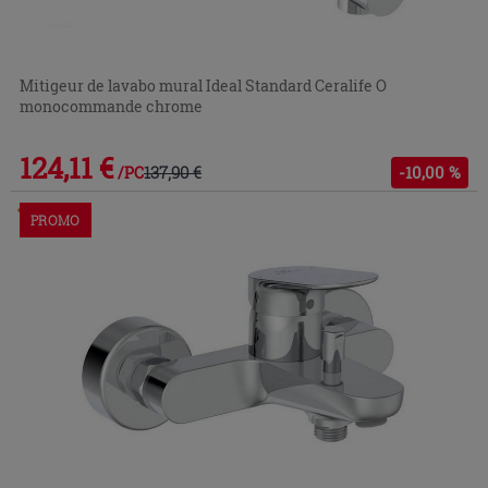
Mitigeur de lavabo mural Ideal Standard Ceralife O
monocommande chrome
124,11 €
137,90 €
-10,00 %
/PC
Commandable en magasin ou via le service client
PROMO