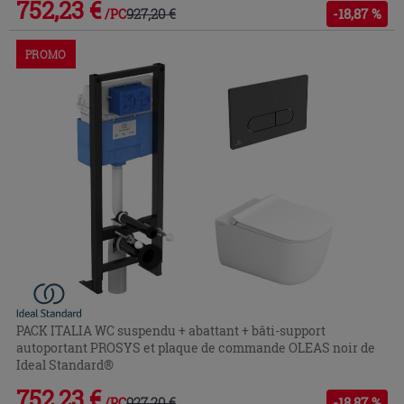
752,23 €
927,20 €
-18,87 %
/PC
PROMO
PACK ITALIA WC suspendu + abattant + bâti-support
autoportant PROSYS et plaque de commande OLEAS noir de
Ideal Standard®
752,23 €
927,20 €
-18,87 %
/PC