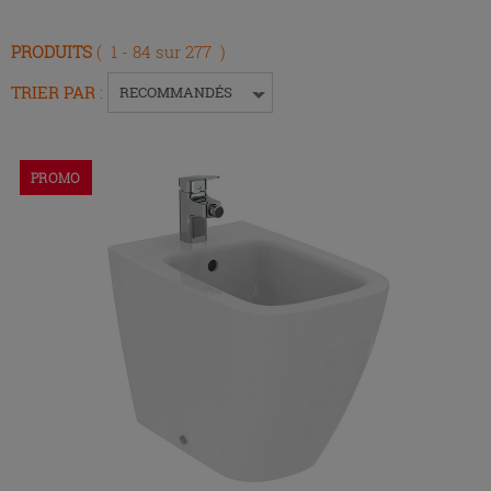
la
touche
PRODUITS
( 1 - 84 sur 277 )
Entrée
pour
TRIER PAR
:
RECOMMANDÉS
replier
ou
développer
PROMO
le
menu.