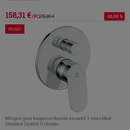
158,31 €
175,90 €
-10,00 %
/PC
Commandable en magasin ou via le service client
PROMO
Mitigeur pour baignoire/douche encastré 2 voies Ideal
Standard Ceralife O chrome