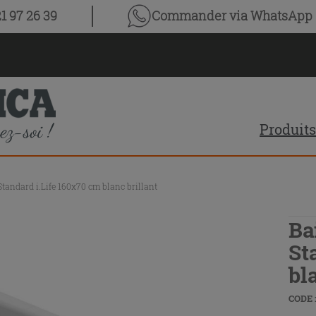
1 97 26 39
Commander via WhatsApp
Produits
Standard i.Life 160x70 cm blanc brillant
Ba
St
bl
CODE :