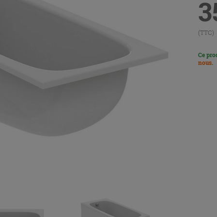
3
(TTC)
Ce pro
nous
.