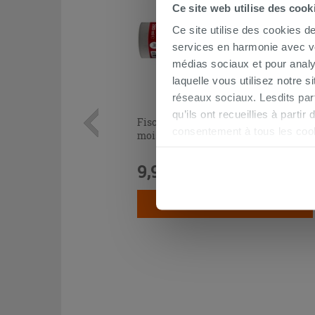
Ce site web utilise des cook
Ce site utilise des cookies d
services en harmonie avec vos
médias sociaux et pour analy
laquelle vous utilisez notre s
réseaux sociaux. Lesdits par
qu’ils ont recueillies à parti
Fischer® silicone acétique anti-
consentement à tous les coo
moisissure transparent
être exprimé en cliquant sur 
naviguer après l'installatio
9,90 €
/PC
AJOUTER AU PANIER