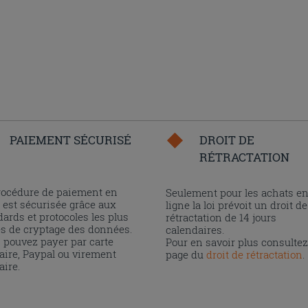
PAIEMENT SÉCURISÉ
DROIT DE
RÉTRACTATION
rocédure de paiement en
Seulement pour les achats e
 est sécurisée grâce aux
ligne la loi prévoit un droit de
ards et protocoles les plus
rétractation de 14 jours
és de cryptage des données.
calendaires.
 pouvez payer par carte
Pour en savoir plus consultez
aire, Paypal ou virement
page du
droit de rétractation
.
aire.