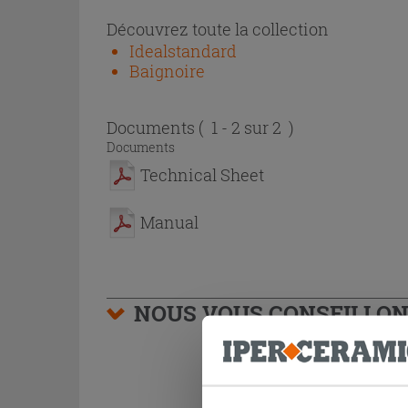
Découvrez toute la collection
Idealstandard
Baignoire
Documents
( 1 - 2 sur 2 )
Documents
Technical Sheet
Manual
NOUS VOUS CONSEILLON