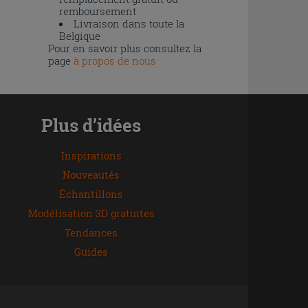
remboursement
Livraison dans toute la
Belgique
Pour en savoir plus consultez la
page
à propos de nous
Plus d’idées
Inspirations
Nouveautés
Échantillons
Modélisation 3D gratuites
Tendances
Guides