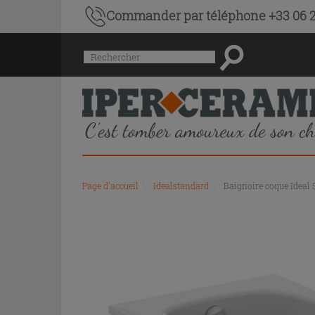
Commander par téléphone +33 06 2
Menu
Rechercher
de
l'historique
des
recherches
et
du
contenu
recommandé
Page d'accueil
\
Idealstandard
\
Baignoire coque Ideal 
du
site