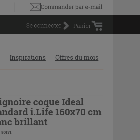
Panier
Commander par e-mail
d'achat
Se connecter
Panier
Inspirations
Offres du mois
ignoire coque Ideal
andard i.Life 160x70 cm
anc brillant
 80171