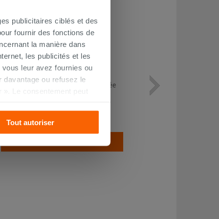
es publicitaires ciblés et des
our fournir des fonctions de
oncernant la manière dans
ernet, les publicités et les
 vous leur avez fournies ou
oir davantage ou refusez le
Colonne baignoire Tiger siphonnée
r ». Le consentement peut
avec trop-plein
s pourrez continuer à
114,90 €
/PC
Tout autoriser
AJOUTER AU PANIER