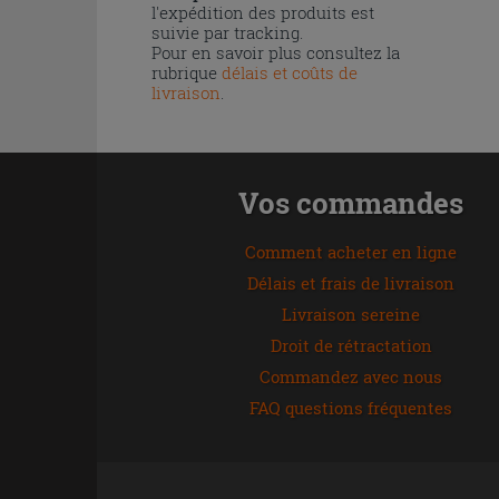
l'expédition des produits est
suivie par tracking.
Pour en savoir plus consultez la
rubrique
délais et coûts de
livraison
.
Vos commandes
Comment acheter en ligne
Délais et frais de livraison
Livraison sereine
Droit de rétractation
Commandez avec nous
FAQ questions fréquentes