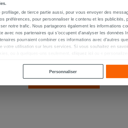
ies.
e profilage, de tierce partie aussi, pour vous envoyer des messag
 préférences, pour personnaliser le contenu et les publicités, p
ser notre trafic. Nous partageons également les informations c
ite avec nos partenaires qui s’occupent d’analyser les données Int
tenaires pourraient combiner ces informations avec d’autres que
r de votre utilisation sur leurs services. Si vous souhaitez en sav
Colonne baignoire Tiger siphonnée
kies, ou à quelques-uns seulement,
cliquez ici
ou « personalize
surbaissée
la touche « Acceptez tout ». En cliquant sur la touche « X », vou
n des cookies techniques uniquement.
52,90 €
/PC
Personnaliser
AJOUTER AU PANIER