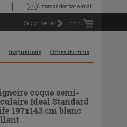
Panier
Commander par e-mail
d'achat
Se connecter
Panier
Inspirations
Offres du mois
ignoire coque semi-
rculaire Ideal Standard
Life 197x143 cm blanc
illant