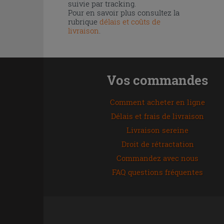
suivie par tracking.
Pour en savoir plus consultez la
rubrique
délais et coûts de
livraison
.
Vos commandes
Comment acheter en ligne
Délais et frais de livraison
Livraison sereine
Droit de rétractation
Commandez avec nous
FAQ questions fréquentes