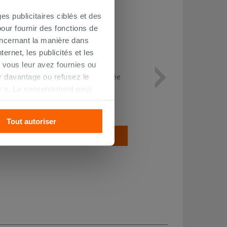
es publicitaires ciblés et des
our fournir des fonctions de
oncernant la manière dans
ernet, les publicités et les
 vous leur avez fournies ou
Colonne baignoire Tiger siphonnée
oir davantage ou refusez le
avec trop-plein
r ». Le consentement peut
s pourrez continuer à
114,90 €
/PC
Tout autoriser
AJOUTER AU PANIER