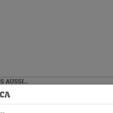
S AUSSI…
ies.