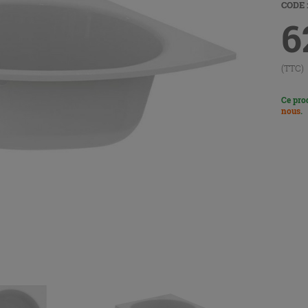
CODE :
6
(TTC)
Ce pro
nous
.