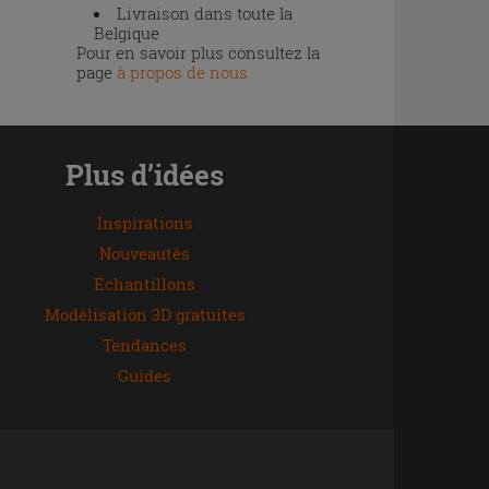
Livraison dans toute la
Belgique
Pour en savoir plus consultez la
page
à propos de nous
Plus d’idées
Inspirations
Nouveautés
Échantillons
Modélisation 3D gratuites
Tendances
Guides