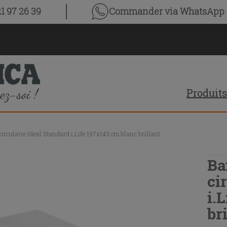
1 97 26 39
Commander via WhatsApp
Produits
rculaire Ideal Standard i.Life 197x143 cm blanc brillant
Ba
ci
i.
br