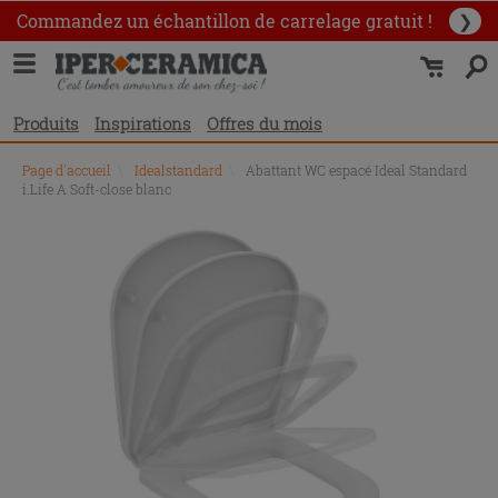
Commandez un échantillon
de carrelage gratuit !
❯
Produits
Inspirations
Offres du mois
Page d'accueil
\
Idealstandard
\
Abattant WC espacé Ideal Standard
i.Life A Soft-close blanc