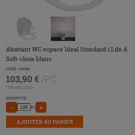
Abattant WC espacé Ideal Standard i.Life A
Soft-close blanc
CODE : 69640
103,90
€
/PC
(TVA INCLUSE)
QUANTITÉ
−
+
PC
AJOUTER AU PANIER