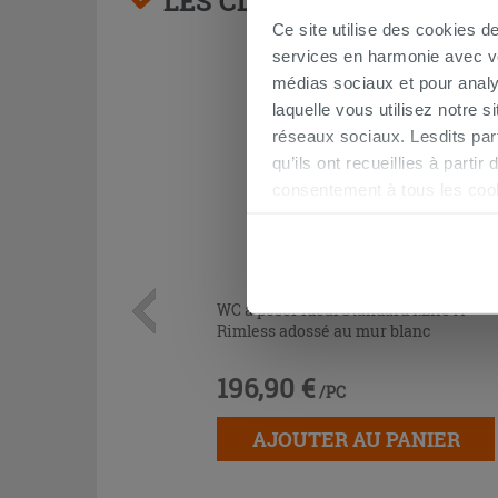
LES CLIENTS AYANT AC
Ce site utilise des cookies d
services en harmonie avec vos
médias sociaux et pour analy
laquelle vous utilisez notre s
réseaux sociaux. Lesdits par
qu’ils ont recueillies à parti
consentement à tous les coo
être exprimé en cliquant sur 
naviguer après l'installatio
WC à poser Ideal Standard i.Life A
Rimless adossé au mur blanc
196,90 €
/PC
AJOUTER AU PANIER