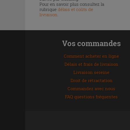
Pour en savoir plus consultez la
rubrique
délais et coûts de
livraison
.
Vos commandes
Comment acheter en ligne
Délais et frais de livraison
Livraison sereine
Droit de rétractation
Commandez avec nous
FAQ questions fréquentes