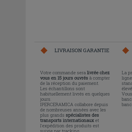
LIVRAISON GARANTIE
Votre commande sera
livrée chez
La p
vous en 15 jours ouvrés
à compter
ligne
de la réception du paiement.
stand
Les échantillons sont
élev
habituellement livrés en quelques
Vous
jours.
banc
IPERCERAMICA collabore depuis
banc
de nombreuses années avec les
plus grands
spécialistes des
transports internationaux
et
l'expédition des produits est
suivie par tracking.