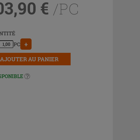
03,90
€
/PC
NTITÉ
+
PC
AJOUTER AU PANIER
SPONIBLE