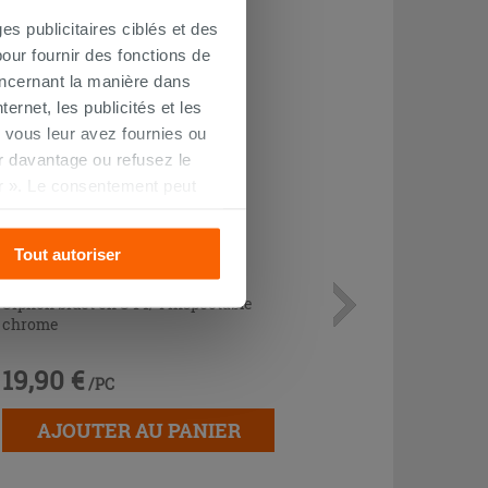
CHETÉ
es publicitaires ciblés et des
our fournir des fonctions de
oncernant la manière dans
ernet, les publicités et les
 vous leur avez fournies ou
oir davantage ou refusez le
r ». Le consentement peut
s pourrez continuer à
Tout autoriser
Siphon bidet en S 1'1/4 inspectable
chrome
19,90 €
/PC
AJOUTER AU PANIER