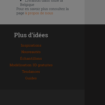
Livraison dans toute la
Belgique
Pour en savoir plus consultez la
page
à propos de nous
Plus d’idées
Inspirations
Nouveautés
Échantillons
Modélisation 3D gratuites
Tendances
Guides