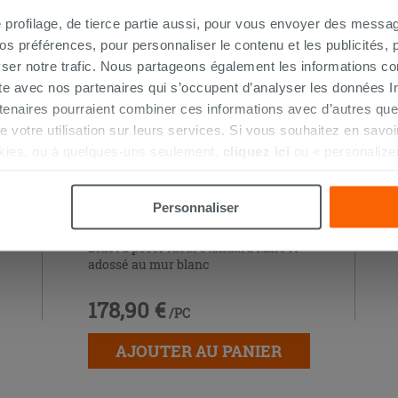
HETÉ CE PRODUIT ONT ÉGALEMENT A
e profilage, de tierce partie aussi, pour vous envoyer des messag
 préférences, pour personnaliser le contenu et les publicités, p
ser notre trafic. Nous partageons également les informations c
ite avec nos partenaires qui s’occupent d’analyser les données Int
tenaires pourraient combiner ces informations avec d’autres que
r de votre utilisation sur leurs services. Si vous souhaitez en sav
kies, ou à quelques-uns seulement,
cliquez ici
ou « personalize
la touche « Acceptez tout ». En cliquant sur la touche « X », vou
n des cookies techniques uniquement.
Personnaliser
Bidet à poser Ideal Standard i.Life A
adossé au mur blanc
178,90 €
/PC
AJOUTER AU PANIER