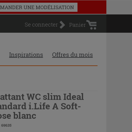
Panier
MANDER UNE MODÉLISATION
d'achat
Se connecter
Panier
Inspirations
Offres du mois
attant WC slim Ideal
andard i.Life A Soft-
ose blanc
 69635