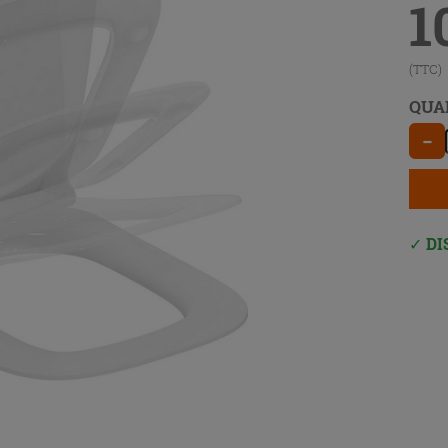
1
(TTC)
QUA
−
DI