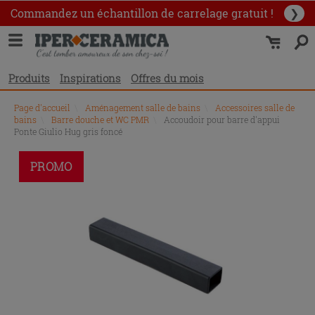
Commandez un échantillon
de carrelage gratuit !
❯
Produits
Inspirations
Offres du mois
Page d'accueil
\
Aménagement salle de bains
\
Accessoires salle de
bains
\
Barre douche et WC PMR
\
Accoudoir pour barre d'appui
Ponte Giulio Hug gris foncé
PROMO