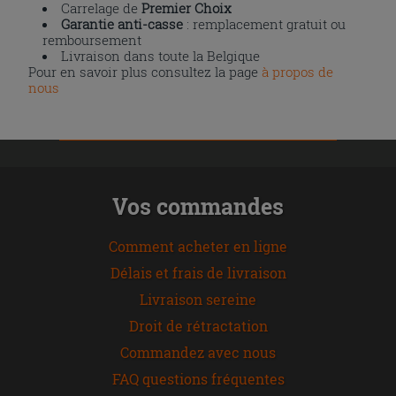
Carrelage de
Premier Choix
Garantie anti-casse
: remplacement gratuit ou
remboursement
Livraison dans toute la Belgique
Pour en savoir plus consultez la page
à propos de
nous
Vos commandes
Comment acheter en ligne
Délais et frais de livraison
Livraison sereine
Droit de rétractation
Commandez avec nous
FAQ questions fréquentes