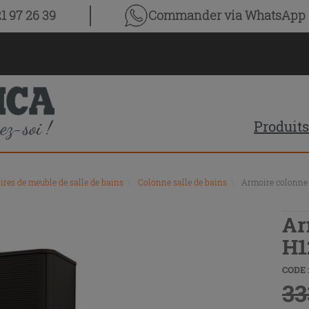
1 97 26 39
Commander via WhatsApp
Produits
ires de meuble de salle de bains
\
Colonne salle de bains
\
Armoire colonne 
Ar
H1
CODE :
33