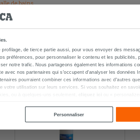
alle de bains
ies.
e profilage, de tierce partie aussi, pour vous envoyer des messag
 préférences, pour personnaliser le contenu et les publicités, p
ser notre trafic. Nous partageons également les informations c
ite avec nos partenaires qui s’occupent d’analyser les données Int
tenaires pourraient combiner ces informations avec d’autres que
HETÉ CE PRODUIT ONT ÉGALEMENT A
r de votre utilisation sur leurs services. Si vous souhaitez en sav
kies, ou à quelques-uns seulement,
cliquez ici
ou « personalize
la touche « Acceptez tout ». En cliquant sur la touche « X », vou
n des cookies techniques uniquement.
Personnaliser