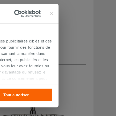
es publicitaires ciblés et des
our fournir des fonctions de
oncernant la manière dans
ernet, les publicités et les
 vous leur avez fournies ou
CHETÉ
oir davantage ou refusez le
r ». Le consentement peut
s pourrez continuer à
Tout autoriser