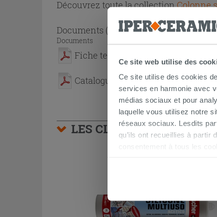
Découvrez toute la collection
Colonne s
Documents
( 1 - 2 sur 2 )
Documents
Fiche technique
Ce site web utilise des cook
Ce site utilise des cookies d
Catalogue de la collection Atlas
services en harmonie avec vos
médias sociaux et pour analy
laquelle vous utilisez notre s
réseaux sociaux. Lesdits par
LES CLIENTS AYANT AC
qu’ils ont recueillies à parti
consentement à tous les coo
être exprimé en cliquant sur 
naviguer après l'installatio