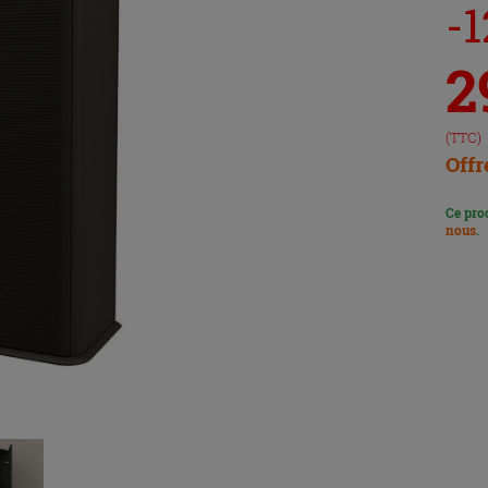
-1
2
(TTC)
Offr
Ce pro
nous
.