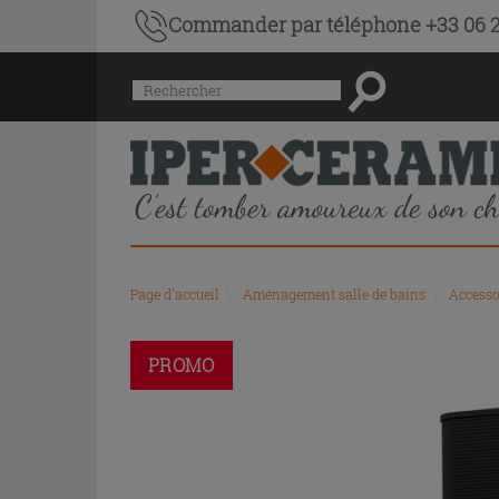
Commander par téléphone +33 06 2
Menu
Rechercher
de
l'historique
des
recherches
et
du
contenu
recommandé
Page d'accueil
\
Aménagement salle de bains
\
Accesso
du
site
PROMO