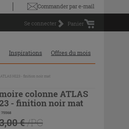
Panier
Commander par e-mail
d'achat
Se connecter
Panier
Inspirations
Offres du mois
ATLAS H123 - finition noir mat
moire colonne ATLAS
23 - finition noir mat
 75568
3,00 €
/PC