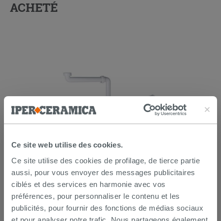
ACHETÉ
Siphon sous lavabo gain de place en
Ce site web utilise des cookies.
polypropylène blanc
Ce site utilise des cookies de profilage, de tierce partie
aussi, pour vous envoyer des messages publicitaires
12,90 €
/PC
ciblés et des services en harmonie avec vos
préférences, pour personnaliser le contenu et les
AJOUTER AU PANIER
publicités, pour fournir des fonctions de médias sociaux
et pour analyser notre trafic. Nous partageons également