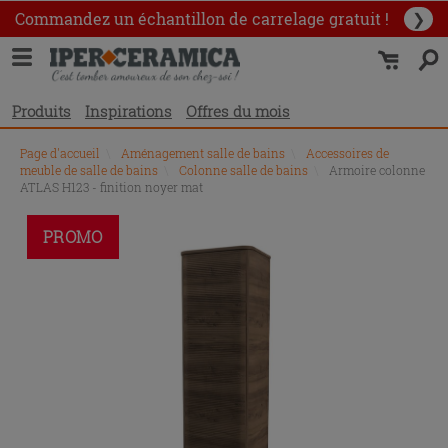
Commandez un échantillon
de carrelage gratuit !
❯
Produits
Inspirations
Offres du mois
Page d'accueil
\
Aménagement salle de bains
\
Accessoires de
meuble de salle de bains
\
Colonne salle de bains
\
Armoire colonne
ATLAS H123 - finition noyer mat
PROMO