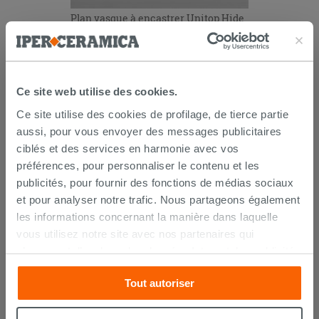
Plan vasque à encastrer Unitop Hide
90,5x51,5 en résine mate blanche
188,90 €
/PC
Ce site web utilise des cookies.
AJOUTER AU PANIER
Ce site utilise des cookies de profilage, de tierce partie
aussi, pour vous envoyer des messages publicitaires
ciblés et des services en harmonie avec vos
préférences, pour personnaliser le contenu et les
publicités, pour fournir des fonctions de médias sociaux
et pour analyser notre trafic. Nous partageons également
LIVRAISON GARANTIE
les informations concernant la manière dans laquelle
vous utilisez notre site avec nos partenaires qui
s’occupent d’analyser les données Internet, les publicités
Votre commande sera
livrée chez vous en 15 jours
et les réseaux sociaux. Lesdits partenaires pourraient
ouvrés
à compter de la réception du paiement.
Tout autoriser
combiner ces informations avec d’autres que vous leur
Les échantillons sont habituellement livrés en
avez fournies ou qu’ils ont recueillies à partir de votre
quelques jours.