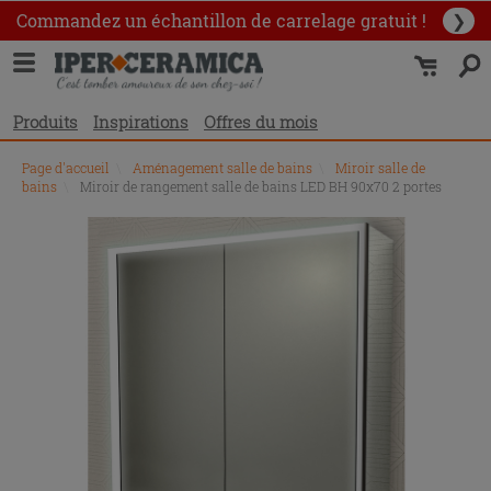
Commandez un échantillon
de carrelage gratuit !
❯
Produits
Inspirations
Offres du mois
Page d'accueil
\
Aménagement salle de bains
\
Miroir salle de
bains
\
Miroir de rangement salle de bains LED BH 90x70 2 portes