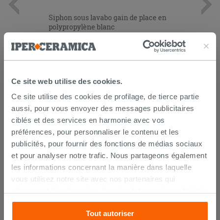
Siphon sous lavabo gain de place en
polypropylène blanc
12,90 €
/PC
AJOUTER AU PANIER
Ce site web utilise des cookies.
Ce site utilise des cookies de profilage, de tierce partie
aussi, pour vous envoyer des messages publicitaires
ciblés et des services en harmonie avec vos
préférences, pour personnaliser le contenu et les
publicités, pour fournir des fonctions de médias sociaux
et pour analyser notre trafic. Nous partageons également
les informations concernant la manière dans laquelle
vous utilisez notre site avec nos partenaires qui
LIVRAISON GARANTIE
s’occupent d’analyser les données Internet, les publicités
et les réseaux sociaux. Lesdits partenaires pourraient
Tout autoriser
combiner ces informations avec d’autres que vous leur