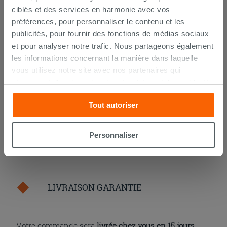
ciblés et des services en harmonie avec vos
Siphon sous lavabo gain de place en
préférences, pour personnaliser le contenu et les
polypropylène blanc
publicités, pour fournir des fonctions de médias sociaux
et pour analyser notre trafic. Nous partageons également
12,90 €
/PC
les informations concernant la manière dans laquelle
vous utilisez notre site avec nos partenaires qui
AJOUTER AU PANIER
s’occupent d’analyser les données Internet, les publicités
et les réseaux sociaux. Lesdits partenaires pourraient
Tout autoriser
combiner ces informations avec d’autres que vous leur
avez fournies ou qu’ils ont recueillies à partir de votre
utilisation sur leurs services. Si vous souhaitez en savoir
Personnaliser
davantage ou refusez le consentement à tous les
cookies, ou à quelques-uns seulement,
cliquez ici
ou
« personalizer ». Le consentement peut être exprimé en
cliquant sur la touche « Acceptez tout ». En cliquant sur
LIVRAISON GARANTIE
la touche « X », vous pourrez continuer à naviguer après
l'installation des cookies techniques uniquement.
Votre commande sera
livrée chez vous en 15 jours