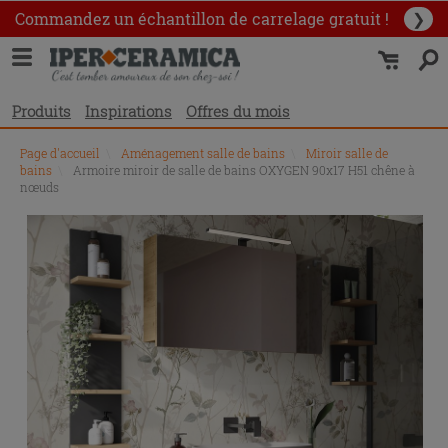
Commandez un échantillon
de carrelage gratuit !
❯
Produits
Inspirations
Offres du mois
Page d'accueil
\
Aménagement salle de bains
\
Miroir salle de
bains
\
Armoire miroir de salle de bains OXYGEN 90x17 H51 chêne à
nœuds