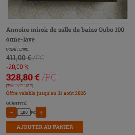
Armoire miroir de salle de bains Qubo 100
orme-lave
CODE : 17891
411,00 €
/PC
-20,00 %
328,80
€
/PC
(TVA INCLUSE)
Offre valable jusqu’au 31 août 2026
QUANTITÉ
−
+
PC
AJOUTER AU PANIER