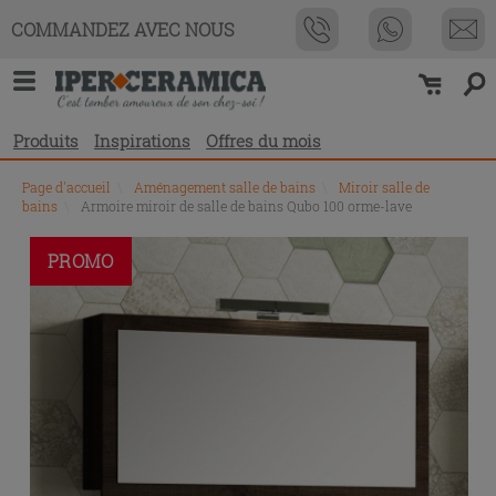
COMMANDEZ AVEC NOUS
Produits
Inspirations
Offres du mois
Page d'accueil
\
Aménagement salle de bains
\
Miroir salle de
bains
\
Armoire miroir de salle de bains Qubo 100 orme-lave
PROMO