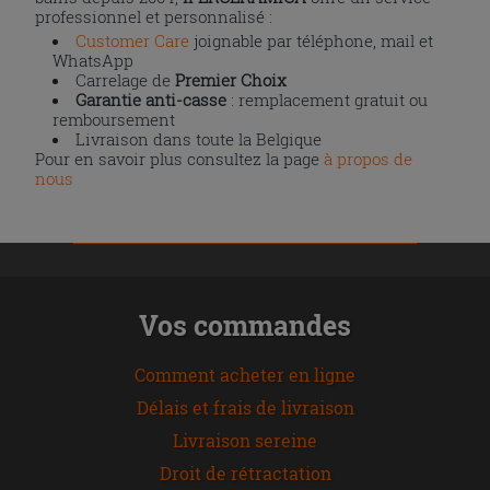
professionnel et personnalisé :
Customer Care
joignable par téléphone, mail et
WhatsApp
Carrelage de
Premier Choix
Garantie anti-casse
: remplacement gratuit ou
remboursement
Livraison dans toute la Belgique
Pour en savoir plus consultez la page
à propos de
nous
Vos commandes
Comment acheter en ligne
Délais et frais de livraison
Livraison sereine
Droit de rétractation