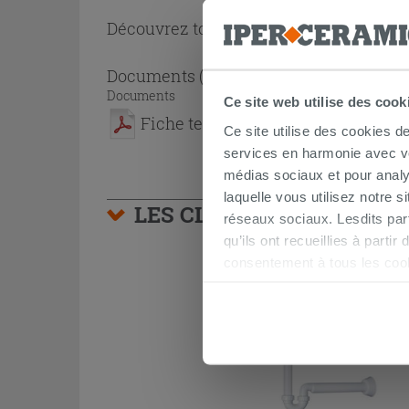
Découvrez toute la collection
Miroir sal
Documents
( 1 - 1 sur 1 )
Documents
Ce site web utilise des cook
Fiche technique
Ce site utilise des cookies d
services en harmonie avec vos
médias sociaux et pour analy
laquelle vous utilisez notre s
LES CLIENTS AYANT AC
réseaux sociaux. Lesdits par
qu’ils ont recueillies à parti
consentement à tous les coo
être exprimé en cliquant sur 
naviguer après l'installatio