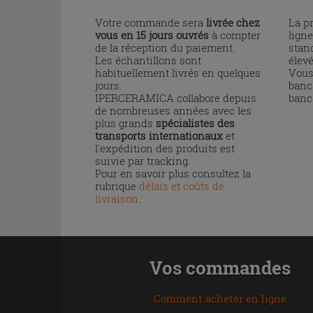
Votre commande sera
livrée chez
La p
vous en 15 jours ouvrés
à compter
ligne
de la réception du paiement.
stand
Les échantillons sont
élev
habituellement livrés en quelques
Vous
jours.
banc
IPERCERAMICA collabore depuis
banc
de nombreuses années avec les
plus grands
spécialistes des
transports internationaux
et
l'expédition des produits est
suivie par tracking.
Pour en savoir plus consultez la
rubrique
délais et coûts de
livraison
.
Vos commandes
Comment acheter en ligne