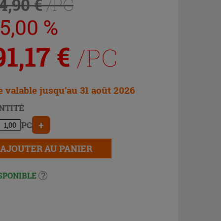
4,90 €
/PC
25,00 %
91,17
€
/PC
e valable jusqu’au 31 août 2026
NTITÉ
+
PC
AJOUTER AU PANIER
SPONIBLE