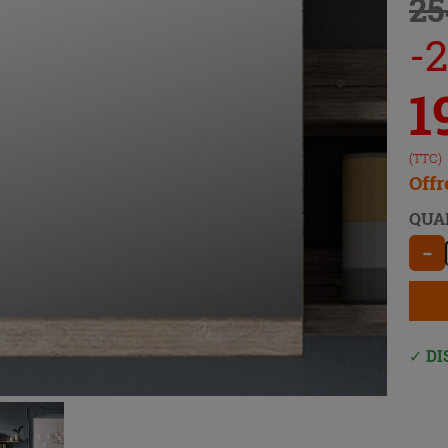
25
-
1
(TTC)
Offr
QUA
−
DI