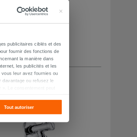
es publicitaires ciblés et des
our fournir des fonctions de
oncernant la manière dans
ernet, les publicités et les
CHETÉ
 vous leur avez fournies ou
oir davantage ou refusez le
r ». Le consentement peut
s pourrez continuer à
Tout autoriser