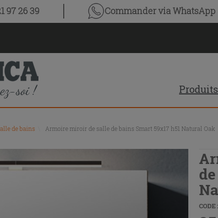
1 97 26 39
Commander via WhatsApp
Produits
alle de bains
\
Armoire miroir de salle de bains Smart 59x17 h51 Natural Oak
Ar
de
Na
CODE :