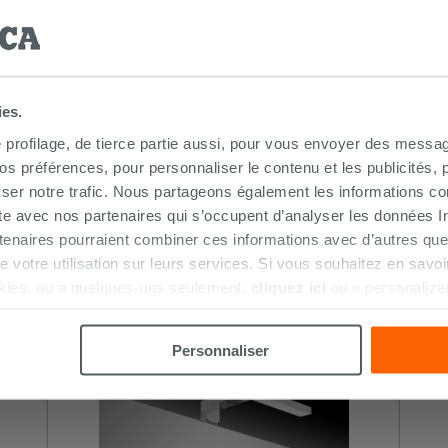
le de bains
ies.
e profilage, de tierce partie aussi, pour vous envoyer des messag
 préférences, pour personnaliser le contenu et les publicités, p
ser notre trafic. Nous partageons également les informations c
ite avec nos partenaires qui s’occupent d’analyser les données Int
HETÉ CE PRODUIT ONT ÉGALEMENT A
tenaires pourraient combiner ces informations avec d’autres que
r de votre utilisation sur leurs services. Si vous souhaitez en sav
kies, ou à quelques-uns seulement,
cliquez ici
ou « personalize
la touche « Acceptez tout ». En cliquant sur la touche « X », vou
n des cookies techniques uniquement.
Personnaliser