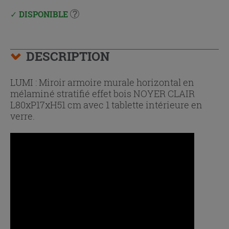
DISPONIBLE
DESCRIPTION
LUMI : Miroir armoire murale horizontal en
mélaminé stratifié effet bois NOYER CLAIR
L80xP17xH51 cm avec 1 tablette intérieure en
verre.