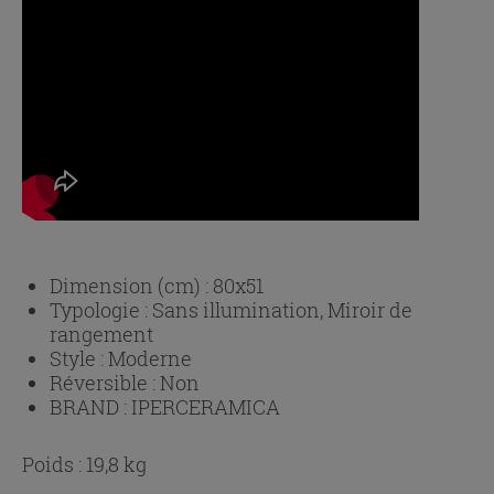
Dimension (cm) :
80x51
Typologie :
Sans illumination, Miroir de
rangement
Style :
Moderne
Réversible :
Non
BRAND :
IPERCERAMICA
Poids : 19,8 kg