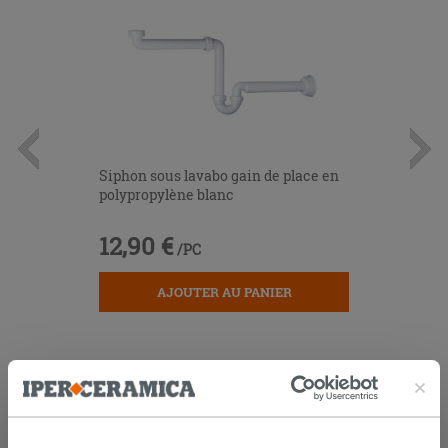
Siphon sous lavabo gain de place en
polypropylène blanc
12,90 €
/PC
AJOUTER AU PANIER