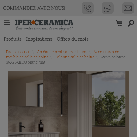
COMMANDEZ AVEC NOUS
Produits
Inspirations
Offres du mois
Page d'accueil
\
Aménagement salle de bains
\
Accessoires de
meuble de salle de bains
\
Colonne salle de bains
\
Avivo colonne
36X25Xh138 blanc mat