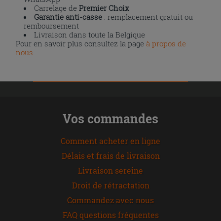
Carrelage de
Premier Choix
Garantie anti-casse
: remplacement gratuit ou
remboursement
Livraison dans toute la Belgique
Pour en savoir plus consultez la page
à propos de
nous
Vos commandes
Comment acheter en ligne
Délais et frais de livraison
Livraison sereine
Droit de rétractation
Commandez avec nous
FAQ questions fréquentes