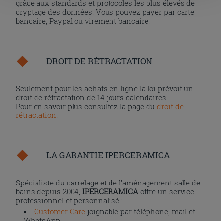
la touche « X », vous pourrez continuer à naviguer après
grâce aux standards et protocoles les plus élevés de
cryptage des données. Vous pouvez payer par carte
l'installation des cookies techniques uniquement.
bancaire, Paypal ou virement bancaire.
DROIT DE RÉTRACTATION
Seulement pour les achats en ligne la loi prévoit un
droit de rétractation de 14 jours calendaires.
Pour en savoir plus consultez la page du
droit de
rétractation
.
LA GARANTIE IPERCERAMICA
Spécialiste du carrelage et de l’aménagement salle de
bains depuis 2004,
IPERCERAMICA
offre un service
professionnel et personnalisé :
Customer Care
joignable par téléphone, mail et
WhatsApp