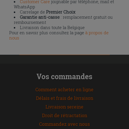
Customer Care
joignable par téléphone, mail et
WhatsApp
Carrelage de
Premier Choix
Garantie anti-casse
: remplacement gratuit ou
remboursement
Livraison dans toute la Belgique
Pour en savoir plus consultez la page
à propos de
nous
Vos commandes
Comment acheter en ligne
Délais et frais de livraison
Livraison sereine
Droit de rétractation
Commandez avec nous