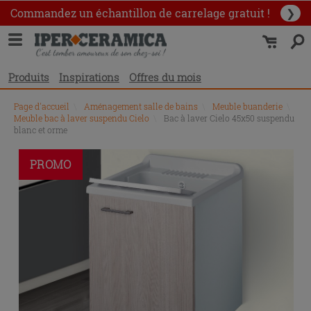
Commandez un échantillon
de carrelage gratuit !
❯
Produits
Inspirations
Offres du mois
Page d'accueil
\
Aménagement salle de bains
\
Meuble buanderie
\
Meuble bac à laver suspendu Cielo
\
Bac à laver Cielo 45x50 suspendu
blanc et orme
PROMO