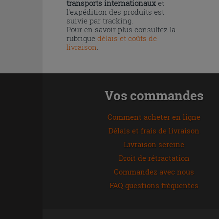
transports internationaux
et
l'expédition des produits est
suivie par tracking.
Pour en savoir plus consultez la
rubrique
délais et coûts de
livraison
.
Vos commandes
Comment acheter en ligne
Délais et frais de livraison
Livraison sereine
Droit de rétractation
Commandez avec nous
FAQ questions fréquentes