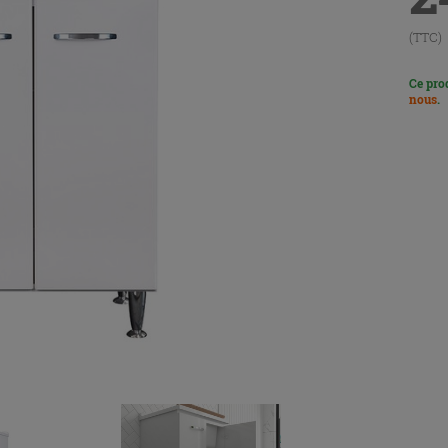
(TTC)
Ce pro
nous
.