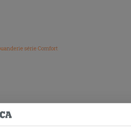
uanderie série Comfort
T ACHETÉS ENSEMBLE