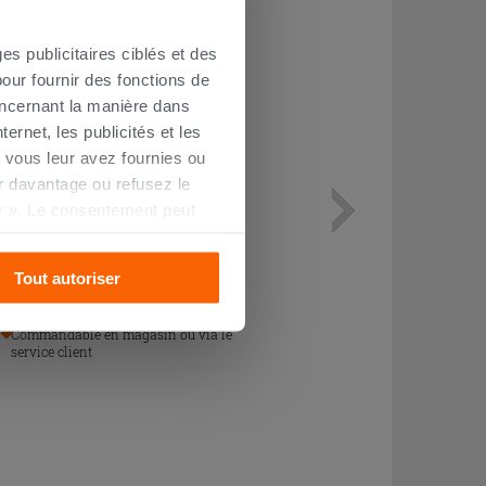
es publicitaires ciblés et des
our fournir des fonctions de
oncernant la manière dans
ernet, les publicités et les
 vous leur avez fournies ou
oir davantage ou refusez le
r ». Le consentement peut
Meuble Comfort 60x50 cm en
s pourrez continuer à
mélaminé blanc
Tout autoriser
263,90 €
/PC
Commandable en magasin ou via le
service client