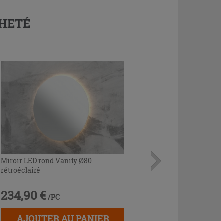
CHETÉ
Miroir LED rond Vanity Ø80
rétroéclairé
234,90 €
/PC
AJOUTER AU PANIER