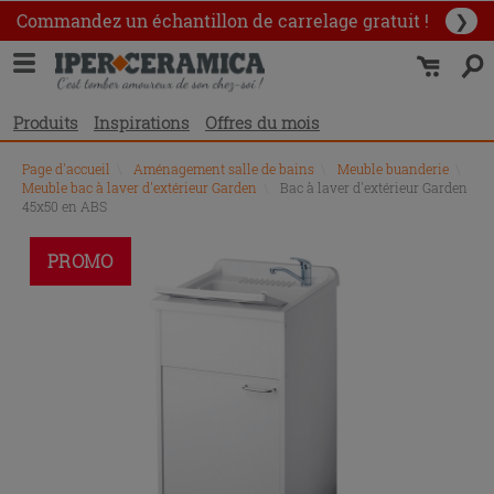
Commandez un échantillon
de carrelage gratuit !
❯
Produits
Inspirations
Offres du mois
Page d'accueil
\
Aménagement salle de bains
\
Meuble buanderie
\
Meuble bac à laver d'extérieur Garden
\
Bac à laver d'extérieur Garden
45x50 en ABS
PROMO