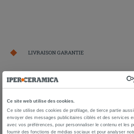
LIVRAISON GARANTIE
Votre commande sera
livrée chez vous en 15 jours
ouvrés
à compter de la réception du paiement.
Les échantillons sont habituellement livrés en
quelques jours.
IPERCERAMICA collabore depuis de nombreuses
Ce site web utilise des cookies.
années avec les plus grands
spécialistes des
transports internationaux
et l'expédition des produits
Ce site utilise des cookies de profilage, de tierce partie auss
est suivie par tracking.
envoyer des messages publicitaires ciblés et des services 
Pour en savoir plus consultez la rubrique
délais et
coûts de livraison
.
avec vos préférences, pour personnaliser le contenu et les pu
fournir des fonctions de médias sociaux et pour analyser notr