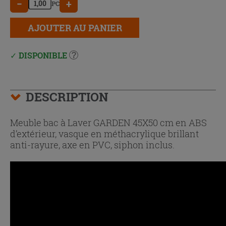
−
+
PC
AJOUTER AU PANIER
DISPONIBLE
DESCRIPTION
Meuble bac à Laver GARDEN 45X50 cm en ABS
d’extérieur, vasque en méthacrylique brillant
anti-rayure, axe en PVC, siphon inclus.