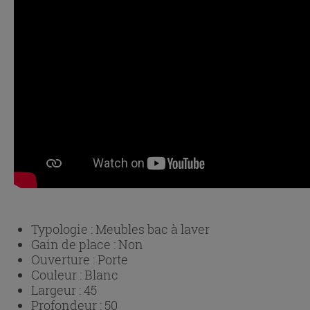
Typologie :
Meubles bac à laver
Gain de place :
Non
Ouverture :
Porte
Couleur :
Blanc
Largeur :
45
Profondeur :
50