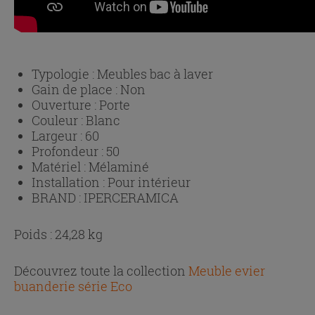
Typologie :
Meubles bac à laver
Gain de place :
Non
Ouverture :
Porte
Couleur :
Blanc
Largeur :
60
Profondeur :
50
Matériel :
Mélaminé
Installation :
Pour intérieur
BRAND :
IPERCERAMICA
Poids : 24,28 kg
Découvrez toute la collection
Meuble evier
buanderie série Eco