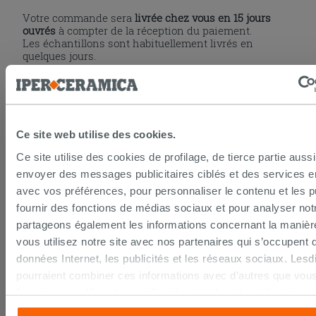
Votre commande sera
livrée chez vous en 15 jours
ouvrés
à compter de la réception du paiement.
Les échantillons sont habituellement livrés en
quelques jours.
IPERCERAMICA collabore depuis de nombreuses
années avec les plus grands
spécialistes des
transports internationaux
et l'expédition des produits
est suivie par tracking.
Pour en savoir plus consultez la rubrique
délais et
coûts de livraison
.
Ce site web utilise des cookies.
Ce site utilise des cookies de profilage, de tierce partie auss
PAIEMENT SÉCURISÉ
envoyer des messages publicitaires ciblés et des services 
avec vos préférences, pour personnaliser le contenu et les pu
fournir des fonctions de médias sociaux et pour analyser notr
La procédure de paiement en ligne est sécurisée
partageons également les informations concernant la manièr
grâce aux standards et protocoles les plus élevés de
vous utilisez notre site avec nos partenaires qui s’occupent 
cryptage des données. Vous pouvez payer par carte
données Internet, les publicités et les réseaux sociaux. Lesd
bancaire, Paypal ou virement bancaire.
pourraient combiner ces informations avec d’autres que vous
fournies ou qu’ils ont recueillies à partir de votre utilisation s
services. Si vous souhaitez en savoir davantage ou refusez 