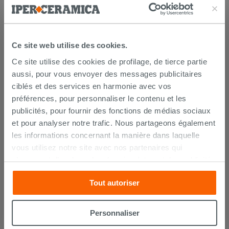
PRODUIT ONT ÉGALEMENT
ACHETÉ
Ce site web utilise des cookies.
Ce site utilise des cookies de profilage, de tierce partie
aussi, pour vous envoyer des messages publicitaires
ciblés et des services en harmonie avec vos
préférences, pour personnaliser le contenu et les
publicités, pour fournir des fonctions de médias sociaux
et pour analyser notre trafic. Nous partageons également
les informations concernant la manière dans laquelle
vous utilisez notre site avec nos partenaires qui
s’occupent d’analyser les données Internet, les publicités
Lot de 2 coudes sous lavabo 45° laiton
et les réseaux sociaux. Lesdits partenaires pourraient
chromé
Tout autoriser
combiner ces informations avec d’autres que vous leur
avez fournies ou qu’ils ont recueillies à partir de votre
14,90 €
/PC
utilisation sur leurs services. Si vous souhaitez en savoir
Personnaliser
davantage ou refusez le consentement à tous les
AJOUTER AU PANIER