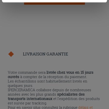
cookies, ou à quelques-uns seulement,
cliquez ici
ou
« personalizer ». Le consentement peut être exprimé en
cliquant sur la touche « Acceptez tout ». En cliquant sur
la touche « X », vous pourrez continuer à naviguer après
l'installation des cookies techniques uniquement.
LIVRAISON GARANTIE
Votre commande sera
livrée chez vous en 15 jours
ouvrés
à compter de la réception du paiement.
Les échantillons sont habituellement livrés en
quelques jours.
IPERCERAMICA collabore depuis de nombreuses
années avec les plus grands
spécialistes des
transports internationaux
et l'expédition des produits
est suivie par tracking.
Pour en savoir plus consultez la rubrique
délais et