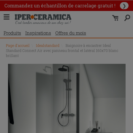
Commandez un échantillon
de carrelage gratuit !
❯
Produits
Inspirations
Offres du mois
Page d'accueil
\
Idealstandard
\
Baignoire à encastrer Ideal
Standard Connect Air avec panneau frontal et latéral 160x70 blanc
brillant