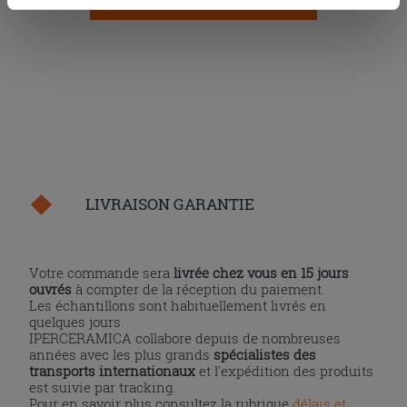
AJOUTER AU PANIER
cookies, ou à quelques-uns seulement,
cliquez ici
ou
« personalizer ». Le consentement peut être exprimé en
cliquant sur la touche « Acceptez tout ». En cliquant sur
la touche « X », vous pourrez continuer à naviguer après
l'installation des cookies techniques uniquement.
LIVRAISON GARANTIE
Votre commande sera
livrée chez vous en 15 jours
ouvrés
à compter de la réception du paiement.
Les échantillons sont habituellement livrés en
quelques jours.
IPERCERAMICA collabore depuis de nombreuses
années avec les plus grands
spécialistes des
transports internationaux
et l'expédition des produits
est suivie par tracking.
Pour en savoir plus consultez la rubrique
délais et