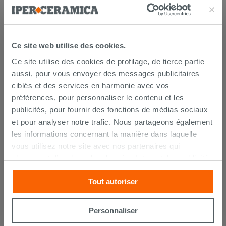
PRODUIT ONT ÉGALEMENT
ACHETÉ
Ce site web utilise des cookies.
Ce site utilise des cookies de profilage, de tierce partie
aussi, pour vous envoyer des messages publicitaires
ciblés et des services en harmonie avec vos
préférences, pour personnaliser le contenu et les
publicités, pour fournir des fonctions de médias sociaux
et pour analyser notre trafic. Nous partageons également
les informations concernant la manière dans laquelle
vous utilisez notre site avec nos partenaires qui
s’occupent d’analyser les données Internet, les publicités
Kerakoll h40 No Limits blanc 25Kg -
et les réseaux sociaux. Lesdits partenaires pourraient
colle multifonction
Tout autoriser
combiner ces informations avec d’autres que vous leur
avez fournies ou qu’ils ont recueillies à partir de votre
26,99 €
/PC
utilisation sur leurs services. Si vous souhaitez en savoir
Personnaliser
davantage ou refusez le consentement à tous les