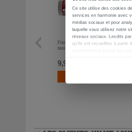
Ce site utilise des cookies d
services en harmonie avec vos
médias sociaux et pour analy
laquelle vous utilisez notre s
réseaux sociaux. Lesdits par
Fischer® silicone acétique anti-
qu’ils ont recueillies à parti
moisissure transparent
consentement à tous les coo
être exprimé en cliquant sur 
9,90 €
/PC
naviguer après l'installatio
AJOUTER AU PANIER