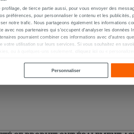
e profilage, de tierce partie aussi, pour vous envoyer des messag
 préférences, pour personnaliser le contenu et les publicités, p
ser notre trafic. Nous partageons également les informations c
ite avec nos partenaires qui s’occupent d’analyser les données Int
tenaires pourraient combiner ces informations avec d’autres que
Colonne baignoire Tiger siphonnée
r de votre utilisation sur leurs services. Si vous souhaitez en sav
surbaissée
kies, ou à quelques-uns seulement,
cliquez ici
ou « personalize
la touche « Acceptez tout ». En cliquant sur la touche « X », vou
52,90 €
/PC
n des cookies techniques uniquement.
Personnaliser
AJOUTER AU PANIER