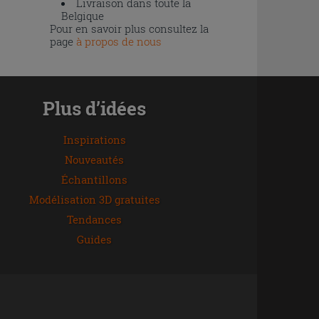
Livraison dans toute la
Belgique
Pour en savoir plus consultez la
page
à propos de nous
Plus d’idées
Inspirations
Nouveautés
Échantillons
Modélisation 3D gratuites
Tendances
Guides