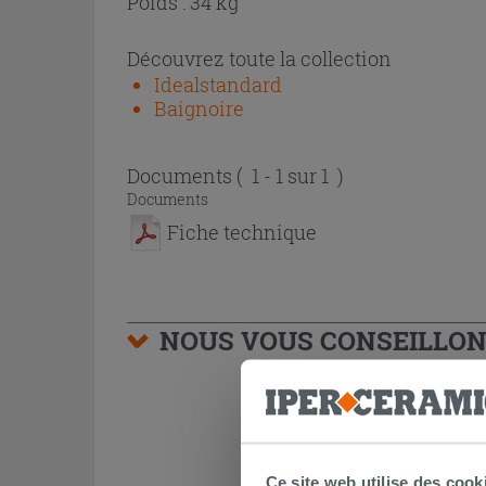
Poids : 34 kg
Découvrez toute la collection
Idealstandard
Baignoire
Documents
( 1 - 1 sur 1 )
Documents
Fiche technique
NOUS VOUS CONSEILLON
Ce site web utilise des cook