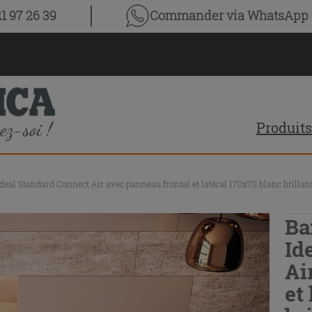
1 97 26 39
Commander via WhatsApp
Produits
Ideal Standard Connect Air avec panneau frontal et latéral 170x70 blanc brillan
Ba
Id
Ai
et