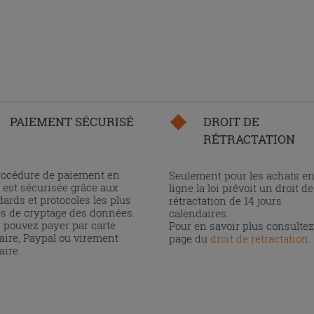
PAIEMENT SÉCURISÉ
DROIT DE
RÉTRACTATION
rocédure de paiement en
Seulement pour les achats e
 est sécurisée grâce aux
ligne la loi prévoit un droit de
ards et protocoles les plus
rétractation de 14 jours
és de cryptage des données.
calendaires.
 pouvez payer par carte
Pour en savoir plus consultez
aire, Paypal ou virement
page du
droit de rétractation
.
aire.