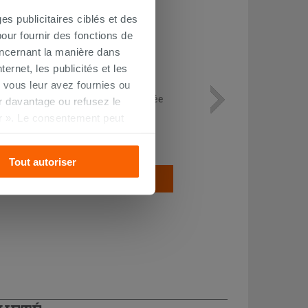
es publicitaires ciblés et des
our fournir des fonctions de
oncernant la manière dans
ernet, les publicités et les
 vous leur avez fournies ou
Colonne baignoire Tiger siphonnée
oir davantage ou refusez le
avec trop-plein
r ». Le consentement peut
s pourrez continuer à
114,90 €
/PC
Tout autoriser
AJOUTER AU PANIER