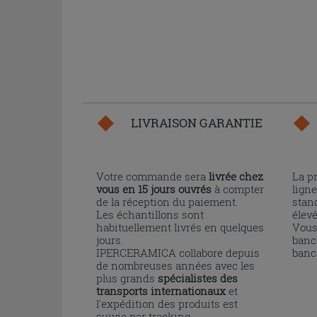
LIVRAISON GARANTIE
Votre commande sera
livrée chez
La p
vous en 15 jours ouvrés
à compter
ligne
de la réception du paiement.
stand
Les échantillons sont
élev
habituellement livrés en quelques
Vous
jours.
banc
IPERCERAMICA collabore depuis
banc
de nombreuses années avec les
plus grands
spécialistes des
transports internationaux
et
l'expédition des produits est
suivie par tracking.