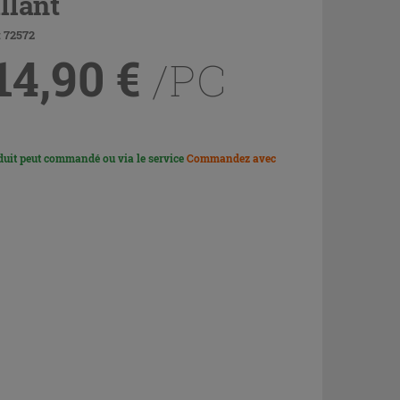
illant
 72572
14,90
€
/PC
duit peut commandé ou via le service
Commandez avec