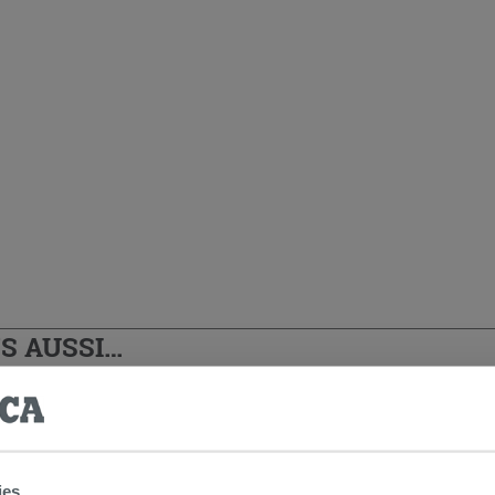
S AUSSI…
ies.