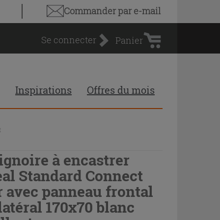
Panier
Commander par e-mail
d'achat
Se connecter
Panier
Inspirations
Offres du mois
t
ignoire à encastrer
eal Standard Connect
r avec panneau frontal
 latéral 170x70 blanc