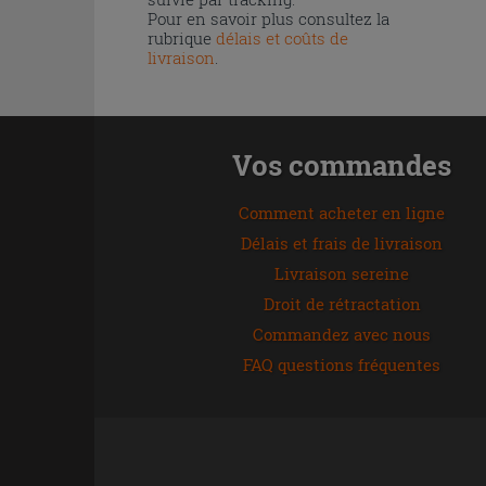
Pour en savoir plus consultez la
rubrique
délais et coûts de
livraison
.
Vos commandes
Comment acheter en ligne
Délais et frais de livraison
Livraison sereine
Droit de rétractation
Commandez avec nous
FAQ questions fréquentes