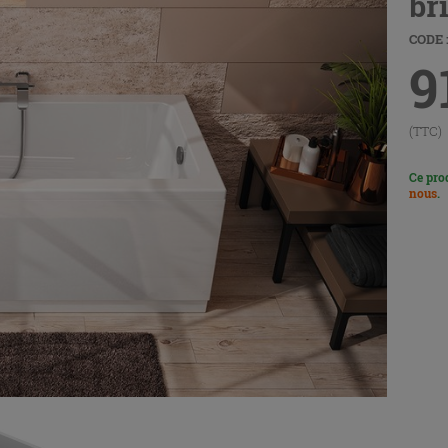
br
CODE :
9
(TTC)
Ce pro
nous
.