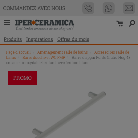
COMMANDEZ AVEC NOUS
Produits
Inspirations
Offres du mois
Page d'accueil
\
Aménagement salle de bains
\
Accessoires salle de
bains
\
Barre douche et WC PMR
\
Barre d'appui Ponte Giulio Hug 48
cm acier inoxydable brillant avec finition blanc
PROMO