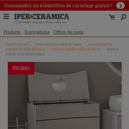
Commandez un échantillon
de carrelage gratuit !
❯
Produits
Inspirations
Offres du mois
Page d'accueil
\
Aménagement salle de bains
\
Accessoires de
meuble de salle de bains
\
Caisson meuble salle de bains
\
Boîte à
bijoux Olas chêne blanc
PROMO