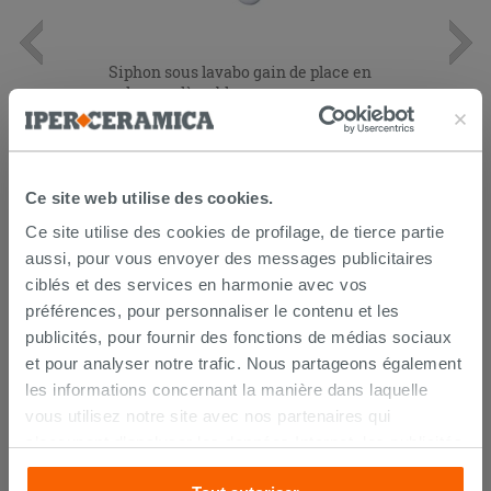
Siphon sous lavabo gain de place en
polypropylène blanc
12,90 €
/PC
Ce site web utilise des cookies.
AJOUTER AU PANIER
Ce site utilise des cookies de profilage, de tierce partie
aussi, pour vous envoyer des messages publicitaires
ciblés et des services en harmonie avec vos
préférences, pour personnaliser le contenu et les
publicités, pour fournir des fonctions de médias sociaux
et pour analyser notre trafic. Nous partageons également
les informations concernant la manière dans laquelle
vous utilisez notre site avec nos partenaires qui
LIVRAISON GARANTIE
s’occupent d’analyser les données Internet, les publicités
et les réseaux sociaux. Lesdits partenaires pourraient