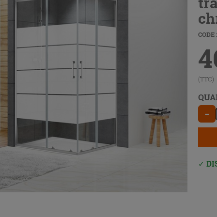
tr
ch
CODE :
4
(TTC)
QUA
−
DI