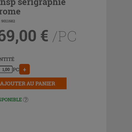
ansp sérigraphie
rome
 9011682
69,00
€
/PC
NTITÉ
+
PC
AJOUTER AU PANIER
SPONIBLE