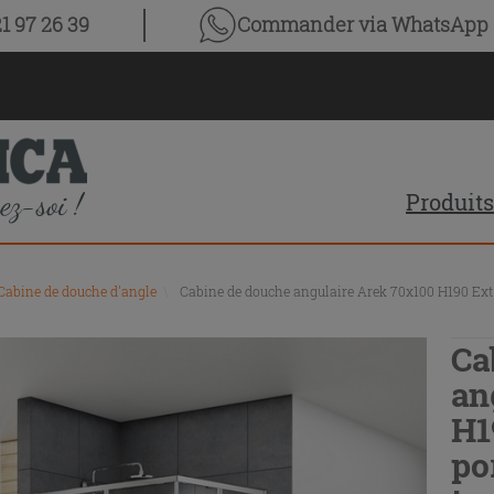
1 97 26 39
Commander via WhatsApp
Produits
Cabine de douche d'angle
\
Cabine de douche angulaire Arek 70x100 H190 Ext 
Ca
an
H1
po