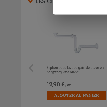
LES CLIENTS AYANT AC
Siphon sous lavabo gain de place en
polypropylène blanc
12,90 €
/PC
AJOUTER AU PANIER