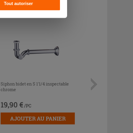
CHETÉ
Tout autoriser
Siphon bidet en S 1'1/4 inspectable
chrome
19,90 €
/PC
AJOUTER AU PANIER