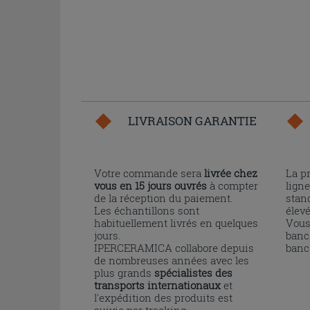
LIVRAISON GARANTIE
Votre commande sera
livrée chez
La p
vous en 15 jours ouvrés
à compter
ligne
de la réception du paiement.
stand
Les échantillons sont
élev
habituellement livrés en quelques
Vous
jours.
banc
IPERCERAMICA collabore depuis
banc
de nombreuses années avec les
plus grands
spécialistes des
transports internationaux
et
l'expédition des produits est
suivie par tracking.