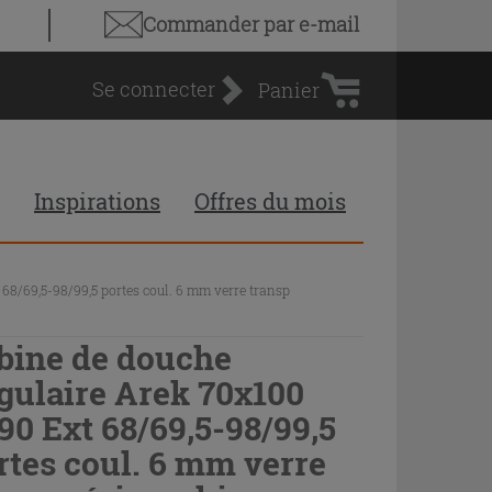
Panier
Commander par e-mail
d'achat
Se connecter
Panier
Inspirations
Offres du mois
68/69,5-98/99,5 portes coul. 6 mm verre transp
bine de douche
gulaire Arek 70x100
90 Ext 68/69,5-98/99,5
rtes coul. 6 mm verre