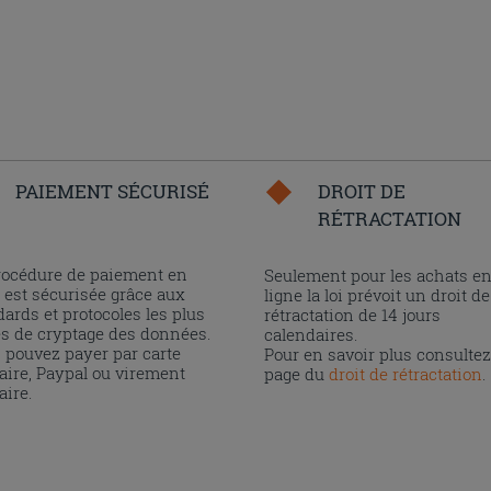
PAIEMENT SÉCURISÉ
DROIT DE
RÉTRACTATION
rocédure de paiement en
Seulement pour les achats e
 est sécurisée grâce aux
ligne la loi prévoit un droit de
ards et protocoles les plus
rétractation de 14 jours
és de cryptage des données.
calendaires.
 pouvez payer par carte
Pour en savoir plus consultez
aire, Paypal ou virement
page du
droit de rétractation
.
aire.