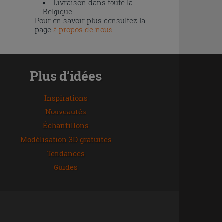
Livraison dans toute la
Belgique
Pour en savoir plus consultez la
page
à propos de nous
Plus d’idées
Inspirations
Nouveautés
Échantillons
Modélisation 3D gratuites
Tendances
Guides