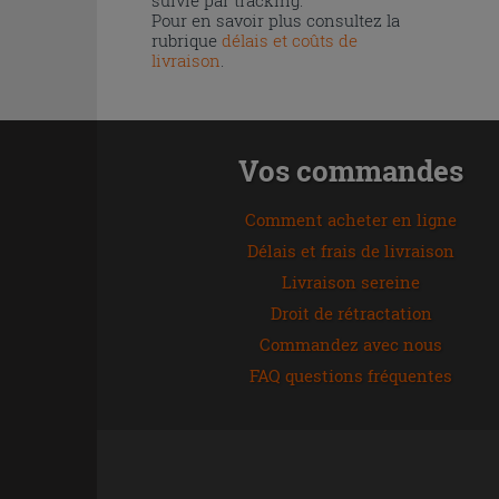
Pour en savoir plus consultez la
rubrique
délais et coûts de
livraison
.
Vos commandes
Comment acheter en ligne
Délais et frais de livraison
Livraison sereine
Droit de rétractation
Commandez avec nous
FAQ questions fréquentes