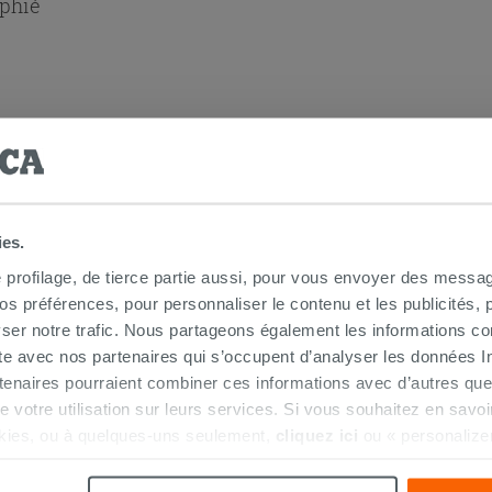
aphié
 douche d'angle
ies.
e profilage, de tierce partie aussi, pour vous envoyer des messag
 préférences, pour personnaliser le contenu et les publicités, p
ser notre trafic. Nous partageons également les informations c
ite avec nos partenaires qui s’occupent d’analyser les données Int
tenaires pourraient combiner ces informations avec d’autres que
r de votre utilisation sur leurs services. Si vous souhaitez en sav
kies, ou à quelques-uns seulement,
cliquez ici
ou « personalize
la touche « Acceptez tout ». En cliquant sur la touche « X », vou
n des cookies techniques uniquement.