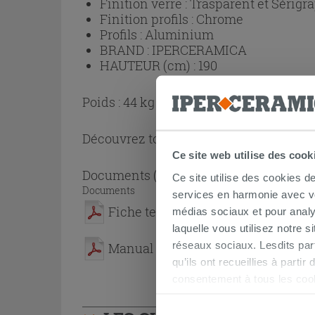
Finition verre :
Trasparent et Sérigr
Finition profils :
Chrome
Profils :
Aluminium
BRAND :
IPERCERAMICA
HAUTEUR (cm) :
190
Poids : 44 kg
Découvrez toute la collection
Cabine de
Ce site web utilise des cook
Documents
( 1 - 2 sur 2 )
Ce site utilise des cookies d
Documents
services en harmonie avec vos
Fiche technique
médias sociaux et pour analy
laquelle vous utilisez notre s
réseaux sociaux. Lesdits par
Manual
qu’ils ont recueillies à parti
consentement à tous les coo
être exprimé en cliquant sur 
naviguer après l'installatio