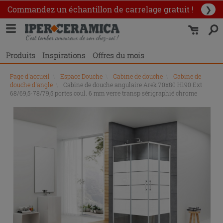
Commandez un échantillon
de carrelage gratuit !
❯
Produits
Inspirations
Offres du mois
Page d'accueil
\
Espace Douche
\
Cabine de douche
\
Cabine de
douche d'angle
\
Cabine de douche angulaire Arek 70x80 H190 Ext
68/69,5-78/79,5 portes coul. 6 mm verre transp sérigraphié chrome