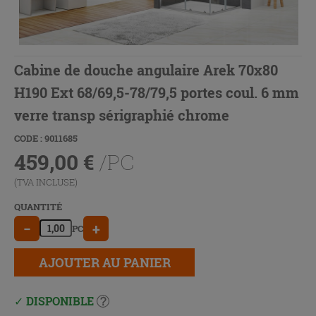
Cabine de douche angulaire Arek 70x80
H190 Ext 68/69,5-78/79,5 portes coul. 6 mm
verre transp sérigraphié chrome
CODE : 9011685
459,00
€
/PC
(TVA INCLUSE)
QUANTITÉ
−
+
PC
AJOUTER AU PANIER
DISPONIBLE