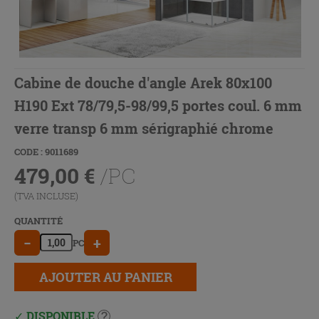
Cabine de douche d'angle Arek 80x100
H190 Ext 78/79,5-98/99,5 portes coul. 6 mm
verre transp 6 mm sérigraphié chrome
CODE : 9011689
479,00
€
/PC
(TVA INCLUSE)
QUANTITÉ
−
+
PC
AJOUTER AU PANIER
DISPONIBLE