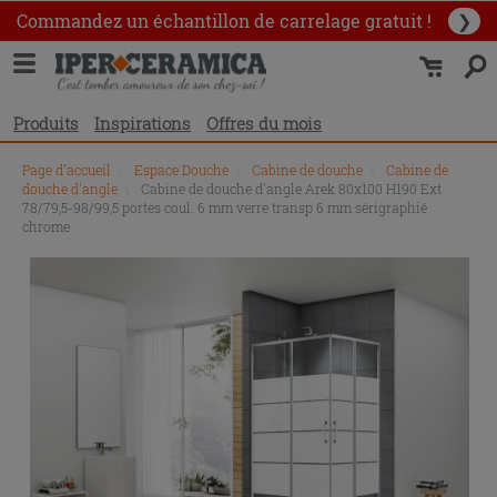
Commandez un échantillon
de carrelage gratuit !
❯
Produits
Inspirations
Offres du mois
Page d'accueil
\
Espace Douche
\
Cabine de douche
\
Cabine de
douche d'angle
\
Cabine de douche d'angle Arek 80x100 H190 Ext
78/79,5-98/99,5 portes coul. 6 mm verre transp 6 mm sérigraphié
chrome