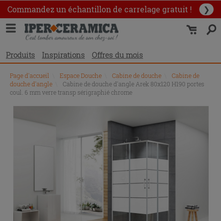
Commandez un échantillon
de carrelage gratuit !
❯
Produits
Inspirations
Offres du mois
Page d'accueil
\
Espace Douche
\
Cabine de douche
\
Cabine de
douche d'angle
\
Cabine de douche d'angle Arek 80x120 H190 portes
coul. 6 mm verre transp sérigraphié chrome