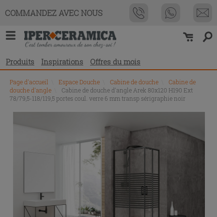
COMMANDEZ AVEC NOUS
Produits
Inspirations
Offres du mois
Page d'accueil
\
Espace Douche
\
Cabine de douche
\
Cabine de
douche d'angle
\
Cabine de douche d'angle Arek 80x120 H190 Ext
78/79,5-118/119,5 portes coul. verre 6 mm transp sérigraphie noir