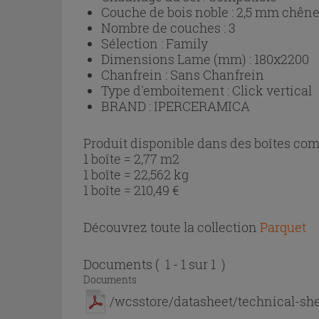
Couche de bois noble :
2,5 mm chên
Nombre de couches :
3
Sélection :
Family
Dimensions Lame (mm) :
180x2200
Chanfrein :
Sans Chanfrein
Type d'emboitement :
Click vertical
BRAND :
IPERCERAMICA
Produit disponible dans des boîtes com
1 boîte = 2,77 m2
1 boîte = 22,562 kg
1 boîte =
210,49
€
Découvrez toute la collection
Parquet
Documents
( 1 - 1 sur 1 )
Documents
/wcsstore/datasheet/technical-she