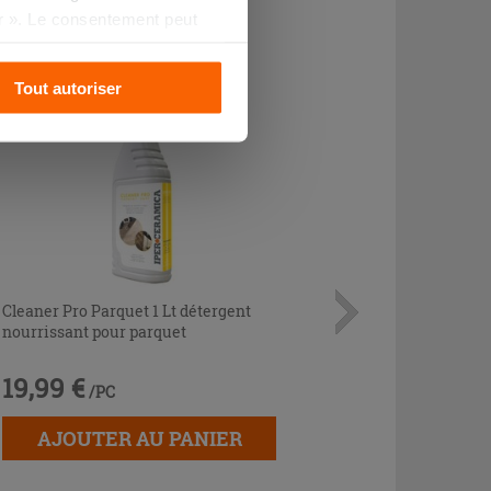
r ». Le consentement peut
s pourrez continuer à
Tout autoriser
Cleaner Pro Parquet 1 Lt détergent
nourrissant pour parquet
19,99 €
/PC
AJOUTER AU PANIER