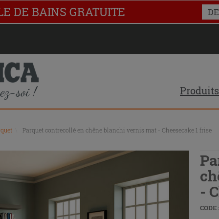
LE DE BAINS GRATUITE
DE
Produits
rquet
\
Parquet contrecollé en chêne blanchi vernis mat - Cheesecake 1 frise
Pa
ch
- 
CODE :