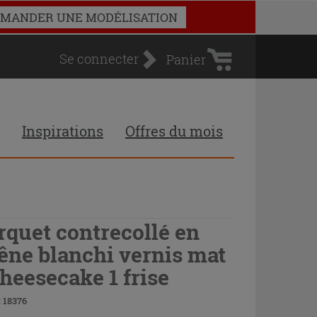
Panier
MANDER UNE MODÉLISATION
d'achat
Se connecter
Panier
Inspirations
Offres du mois
rquet contrecollé en
êne blanchi vernis mat
Cheesecake 1 frise
 18376