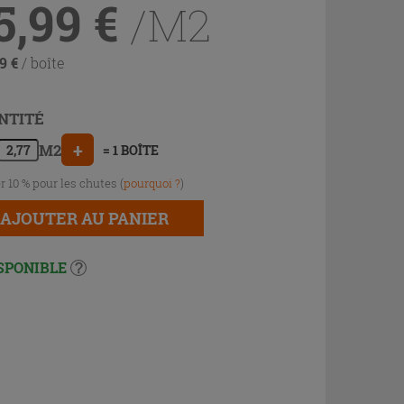
5,99
€
/M2
49
€
/ boîte
NTITÉ
+
M2
= 1 BOÎTE
r 10 % pour les chutes (
pourquoi ?
)
AJOUTER AU PANIER
SPONIBLE