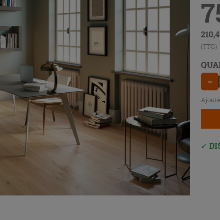
7
210,
(TTC)
QUA
−
Ajoute
DI