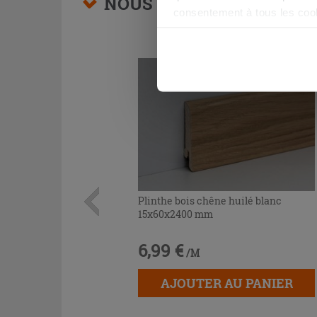
NOUS VOUS CONSEILLON
consentement à tous les coo
être exprimé en cliquant sur 
naviguer après l'installatio
Plinthe bois chêne huilé blanc
15x60x2400 mm
6,99 €
/M
AJOUTER AU PANIER