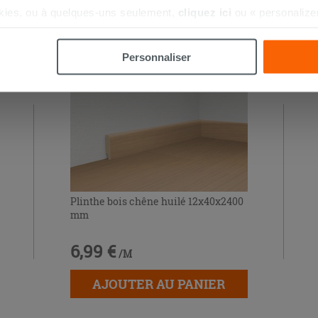
S AUSSI…
kies, ou à quelques-uns seulement,
cliquez ici
ou « personalize
la touche « Acceptez tout ». En cliquant sur la touche « X », vou
n des cookies techniques uniquement.
Personnaliser
Plinthe bois chêne huilé 12x40x2400
mm
6,99 €
/M
AJOUTER AU PANIER