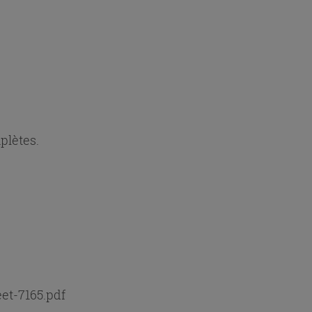
e
plètes.
et-7165.pdf