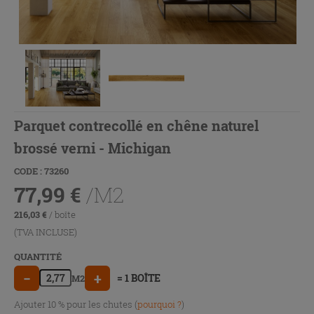
Parquet contrecollé en chêne naturel
brossé verni - Michigan
CODE : 73260
77,99
€
/M2
216,03
€
/ boîte
(TVA INCLUSE)
QUANTITÉ
−
+
= 1 BOÎTE
M2
Ajouter 10 % pour les chutes (
pourquoi ?
)