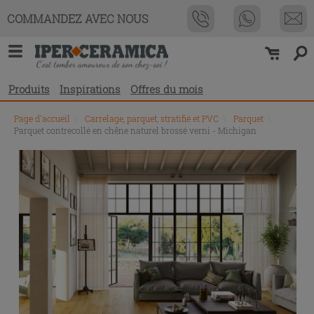
COMMANDEZ AVEC NOUS
Produits
Inspirations
Offres du mois
Page d'accueil
\
Carrelage, parquet, stratifié et PVC
\
Parquet
\
Parquet contrecollé en chêne naturel brossé verni - Michigan