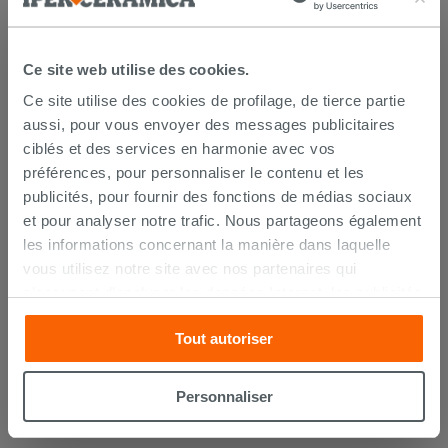
Ce site web utilise des cookies.
Plinthe bois chêne Europeo
Ce site utilise des cookies de profilage, de tierce partie
15x60x2400 mm
aussi, pour vous envoyer des messages publicitaires
ciblés et des services en harmonie avec vos
6,99 €
/M
préférences, pour personnaliser le contenu et les
publicités, pour fournir des fonctions de médias sociaux
AJOUTER AU PANIER
et pour analyser notre trafic. Nous partageons également
les informations concernant la manière dans laquelle
vous utilisez notre site avec nos partenaires qui
s’occupent d’analyser les données Internet, les publicités
et les réseaux sociaux. Lesdits partenaires pourraient
Tout autoriser
combiner ces informations avec d’autres que vous leur
avez fournies ou qu’ils ont recueillies à partir de votre
LES CLIENTS AYANT ACHETÉ CE
utilisation sur leurs services. Si vous souhaitez en savoir
Personnaliser
davantage ou refusez le consentement à tous les
PRODUIT ONT ÉGALEMENT
cookies, ou à quelques-uns seulement,
cliquez ici
ou