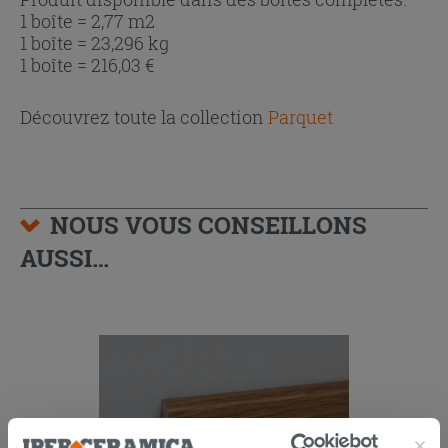
1 boîte = 2,77 m2
1 boîte = 23,296 kg
1 boîte =
216,03
€
Découvrez toute la collection
Parquet
NOUS VOUS CONSEILLONS
AUSSI…